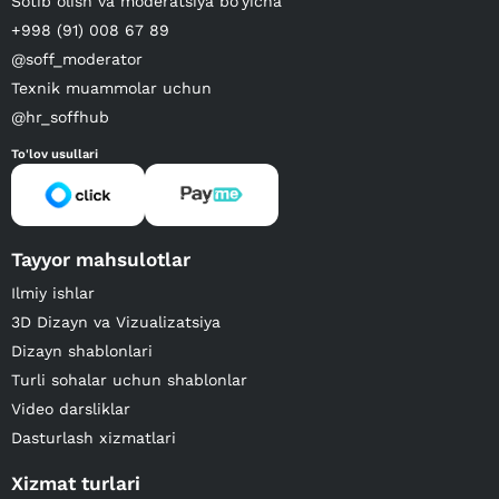
Sotib olish va moderatsiya bo‘yicha
+998 (91) 008 67 89
@soff_moderator
Texnik muammolar uchun
@hr_soffhub
To'lov usullari
Tayyor mahsulotlar
Ilmiy ishlar
3D Dizayn va Vizualizatsiya
Dizayn shablonlari
Turli sohalar uchun shablonlar
Video darsliklar
Dasturlash xizmatlari
Xizmat turlari