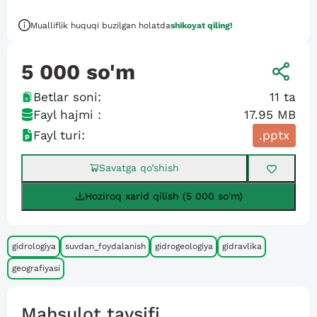
Mualliflik huquqi buzilgan holatda
shikoyat qiling!
5 000
so'm
Betlar soni:
11
ta
Fayl hajmi :
17.95 MB
Fayl turi:
.pptx
Savatga qo’shish
Hoziroq xarid qilish (5 000 so'm)
gidrologiya
suvdan_foydalanish
gidrogeologiya
gidravlika
geografiyasi
Mahsulot tavsifi