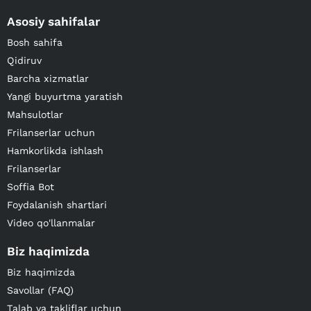
Asosiy sahifalar
Bosh sahifa
Qidiruv
Barcha xizmatlar
Yangi buyurtma yaratish
Mahsulotlar
Frilanserlar uchun
Hamkorlikda ishlash
Frilanserlar
Soffia Bot
Foydalanish shartlari
Video qo'llanmalar
Biz haqimizda
Biz haqimizda
Savollar (FAQ)
Talab va takliflar uchun