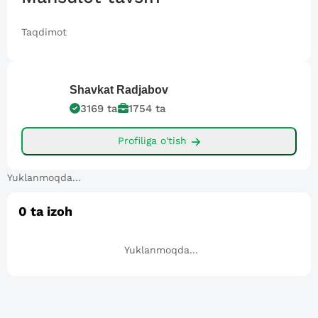
Taqdimot
Shavkat
Radjabov
3169
ta
1754
ta
Profiliga o'tish
Yuklanmoqda...
0
ta izoh
Yuklanmoqda...