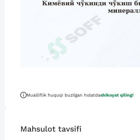
Mualliflik huquqi buzilgan holatda
shikoyat qiling!
Mahsulot tavsifi