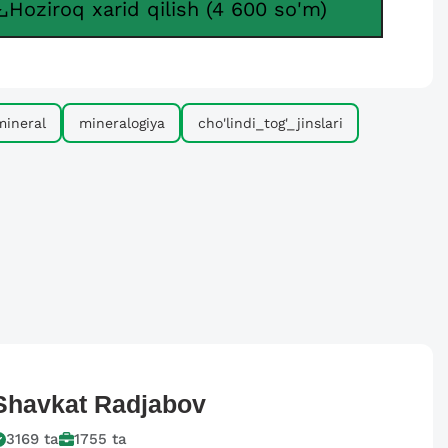
Hoziroq xarid qilish (4 600 so'm)
mineral
mineralogiya
cho'lindi_tog'_jinslari
Shavkat
Radjabov
3169
ta
1755
ta