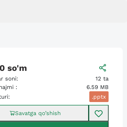
00
so'm
r soni:
12
ta
hajmi :
6.59 MB
turi:
.pptx
Savatga qo’shish