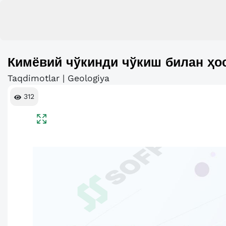
Кимёвий чўкинди чўкиш билан ҳо
Taqdimotlar | Geologiya
312