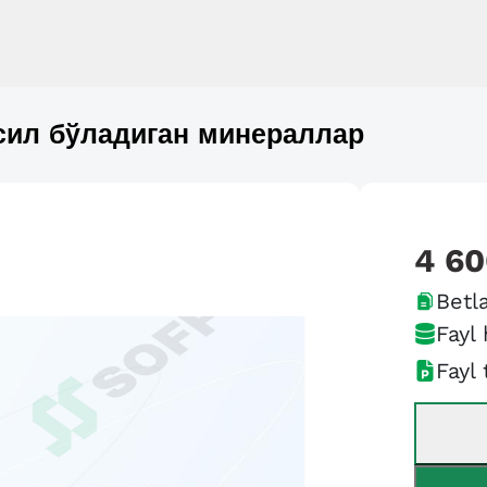
сил бўладиган минераллар
4 6
Betla
Fayl 
Fayl 