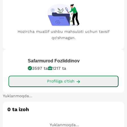
Hozircha muallif ushbu mahsuloti uchun tavsif
qo‘shmagan.
Safarmurod
Fozliddinov
3597
ta
1217
ta
Profiliga o'tish
Yuklanmoqda...
0
ta izoh
Yuklanmoqda...