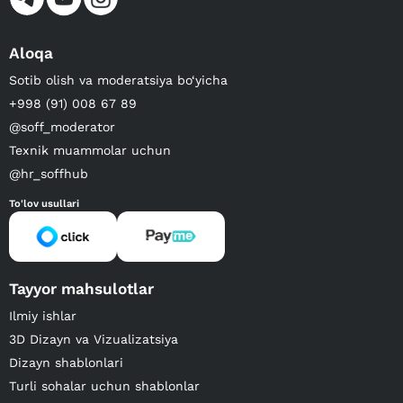
Aloqa
Sotib olish va moderatsiya bo‘yicha
+998 (91) 008 67 89
@soff_moderator
Texnik muammolar uchun
@hr_soffhub
To'lov usullari
Tayyor mahsulotlar
Ilmiy ishlar
3D Dizayn va Vizualizatsiya
Dizayn shablonlari
Turli sohalar uchun shablonlar