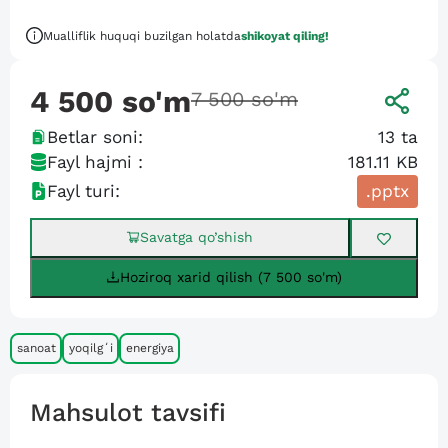
Mualliflik huquqi buzilgan holatda
shikoyat qiling!
4 500
so'm
7 500
so'm
Betlar soni:
13
ta
Fayl hajmi :
181.11 KB
Fayl turi:
.pptx
Savatga qo’shish
Hoziroq xarid qilish (7 500 so'm)
sanoat
yoqilgʻi
energiya
Mahsulot tavsifi