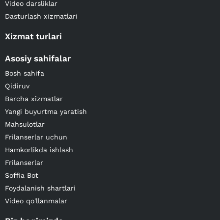
Video darsliklar
Dasturlash xizmatlari
Xizmat turlari
Asosiy sahifalar
Bosh sahifa
Qidiruv
Barcha xizmatlar
Yangi buyurtma yaratish
Mahsulotlar
Frilanserlar uchun
Hamkorlikda ishlash
Frilanserlar
Soffia Bot
Foydalanish shartlari
Video qo'llanmalar