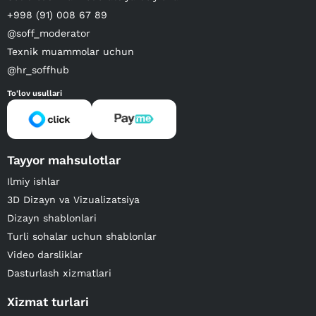
+998 (91) 008 67 89
@soff_moderator
Texnik muammolar uchun
@hr_soffhub
To'lov usullari
Tayyor mahsulotlar
Ilmiy ishlar
3D Dizayn va Vizualizatsiya
Dizayn shablonlari
Turli sohalar uchun shablonlar
Video darsliklar
Dasturlash xizmatlari
Xizmat turlari