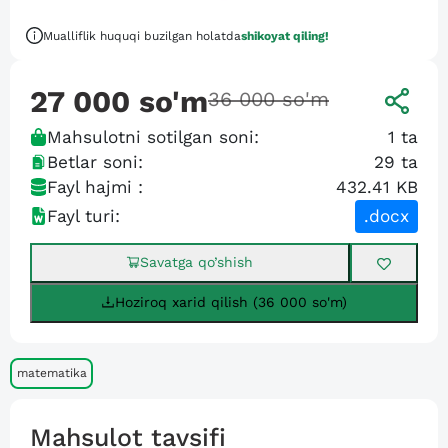
Mualliflik huquqi buzilgan holatda
shikoyat qiling!
27 000
so'm
36 000
so'm
Mahsulotni sotilgan soni:
1
ta
Betlar soni:
29
ta
Fayl hajmi :
432.41 KB
Fayl turi:
.docx
Savatga qo’shish
Hoziroq xarid qilish (36 000 so'm)
matematika
Mahsulot tavsifi