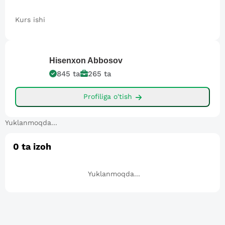
Kurs ishi
Hisenxon
Abbosov
845
ta
265
ta
Profiliga o'tish
Yuklanmoqda...
0
ta izoh
Yuklanmoqda...