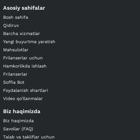
Asosiy sahifalar
Bosh sahifa
Qidiruv
Barcha xizmatlar
Yangi buyurtma yaratish
Mahsulotlar
Frilanserlar uchun
Hamkorlikda ishlash
Frilanserlar
Soffia Bot
Foydalanish shartlari
Video qo'llanmalar
Biz haqimizda
Biz haqimizda
Savollar (FAQ)
Talab va takliflar uchun