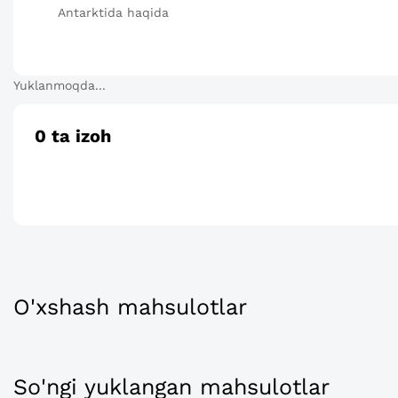
Antarktida haqida
Yuklanmoqda...
0
ta izoh
O'xshash mahsulotlar
So'ngi yuklangan mahsulotlar