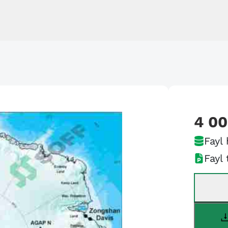
4 0
Fayl 
Fayl 