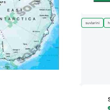
suvlarini
h