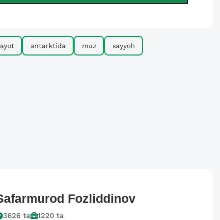
ayot
antarktida
muz
sayyoh
Safarmurod
Fozliddinov
3626
ta
1220
ta