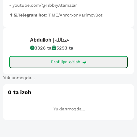
•
youtube.com/@TibbiyAtamalar
👨‍💻Telegram bot:
T.ME/AhrorxonKarimovBot
Abdulloh |
عبدالله
3326
ta
5293
ta
Profiliga o'tish
Yuklanmoqda...
0
ta izoh
Yuklanmoqda...