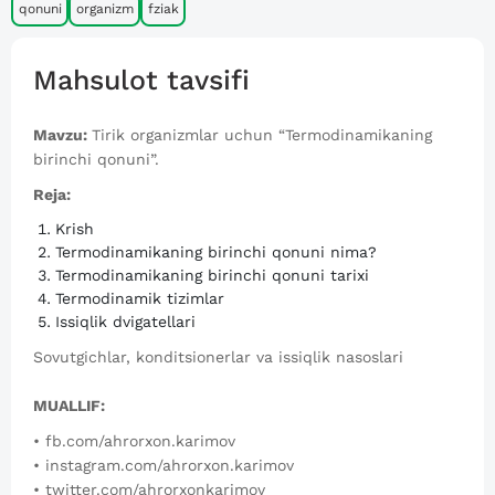
qonuni
organizm
fziak
Mahsulot tavsifi
Mavzu:
Tirik organizmlar uchun “Termodinamikaning
birinchi qonuni”.
Reja:
Krish
Termodinamikaning birinchi qonuni nima?
Termodinamikaning birinchi qonuni tarixi
Termodinamik tizimlar
Issiqlik dvigatellari
Sovutgichlar, konditsionerlar va issiqlik nasoslari
MUALLIF:
•
fb.com/ahrorxon.karimov
•
instagram.com/ahrorxon.karimov
•
twitter.com/ahrorxonkarimov