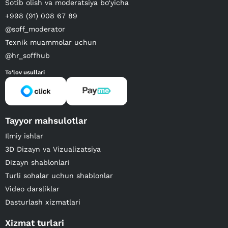
Sotib olish va moderatsiya bo‘yicha
+998 (91) 008 67 89
@soff_moderator
Texnik muammolar uchun
@hr_soffhub
To'lov usullari
Tayyor mahsulotlar
Ilmiy ishlar
3D Dizayn va Vizualizatsiya
Dizayn shablonlari
Turli sohalar uchun shablonlar
Video darsliklar
Dasturlash xizmatlari
Xizmat turlari