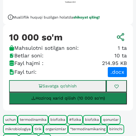
Mualliflik huquqi buzilgan holatda
shikoyat qiling!
10 000
so'm
Mahsulotni sotilgan soni:
1
ta
Betlar soni:
10
ta
Fayl hajmi :
214.95 KB
Fayl turi:
.docx
Savatga qo’shish
Hoziroq xarid qilish (10 000 so'm)
uchun
termodinamika
biofizika
#fizika
biofzika
qonunlar
mikrobiologiya
tirik
organizmlar
“termodinamikaning
birinchi