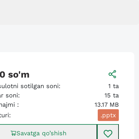
00
so'm
ulotni sotilgan soni:
1
ta
r soni:
15
ta
hajmi :
13.17 MB
turi:
.pptx
Savatga qo’shish