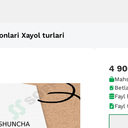
nlari Xayol turlari
4 9
Mahs
Betla
Fayl 
Fayl 