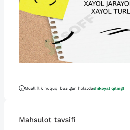
Mualliflik huquqi buzilgan holatda
shikoyat qiling!
Mahsulot tavsifi