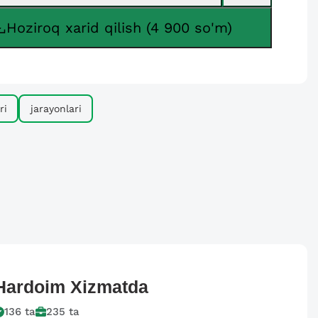
Hoziroq xarid qilish (4 900 so'm)
ri
jarayonlari
Hardoim
Xizmatda
136
ta
235
ta