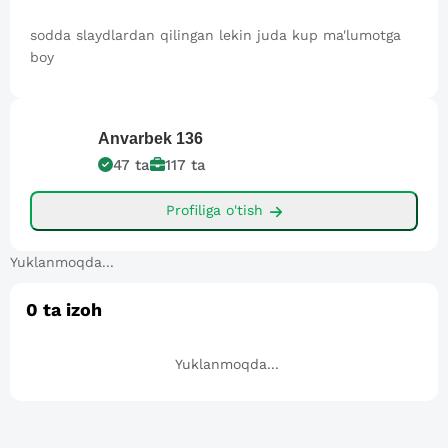
sodda slaydlardan qilingan lekin juda kup ma'lumotga
boy
Anvarbek
136
47
ta
117
ta
Profiliga o'tish
Yuklanmoqda...
0
ta izoh
Yuklanmoqda...