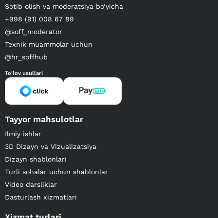
Sotib olish va moderatsiya bo‘yicha
+998 (91) 008 67 89
@soff_moderator
Texnik muammolar uchun
@hr_soffhub
To'lov usullari
Tayyor mahsulotlar
Ilmiy ishlar
3D Dizayn va Vizualizatsiya
Dizayn shablonlari
Turli sohalar uchun shablonlar
Video darsliklar
Dasturlash xizmatlari
Xizmat turlari