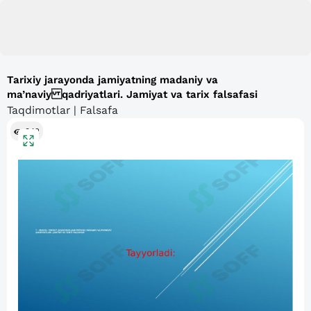
Tarixiy jarayonda jamiyatning madaniy va
ma’naviy qadriyatlari. Jamiyat va tarix falsafasi
Taqdimotlar | Falsafa
342