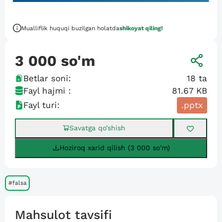
Mualliflik huquqi buzilgan holatda
shikoyat qiling!
3 000
so'm
Betlar soni:
18
ta
Fayl hajmi :
81.67 KB
Fayl turi:
.pptx
Savatga qo’shish
Hoziroq xarid qilish (3 000 so'm)
#falsa
Mahsulot tavsifi