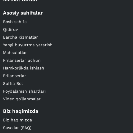
Asosiy sahifalar
Bosh sahifa
Qidiruv
Barcha xizmatlar
Yangi buyurtma yaratish
Mahsulotlar
Frilanserlar uchun
Hamkorlikda ishlash
Frilanserlar
Soffia Bot
Foydalanish shartlari
Video qo'llanmalar
Biz haqimizda
Biz haqimizda
Savollar (FAQ)