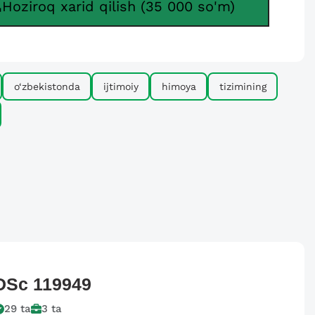
Hoziroq xarid qilish (35 000 so'm)
o‘zbekistonda
ijtimoiy
himoya
tizimining
DSc
119949
29
ta
3
ta