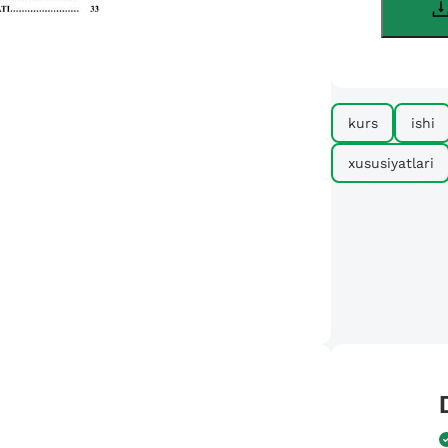
kurs
ishi
xususiyatlari