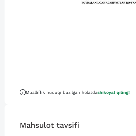
Mualliflik huquqi buzilgan holatda
shikoyat qiling!
Mahsulot tavsifi