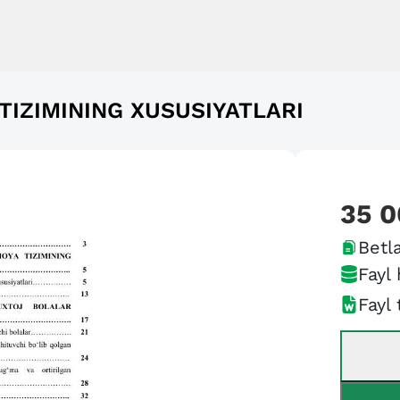
TIZIMINING XUSUSIYATLARI
35 
Betla
Fayl 
Fayl 