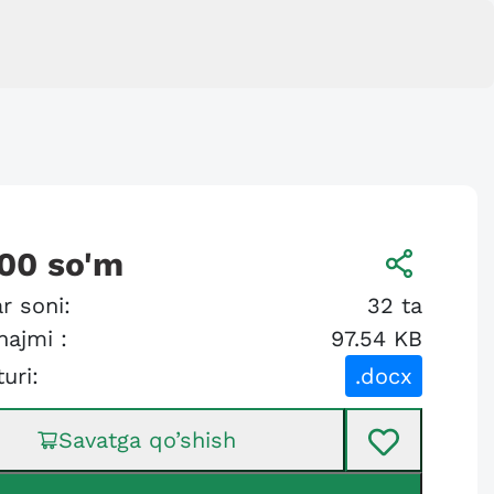
000
so'm
r soni:
32
ta
hajmi :
97.54 KB
turi:
.docx
Savatga qo’shish