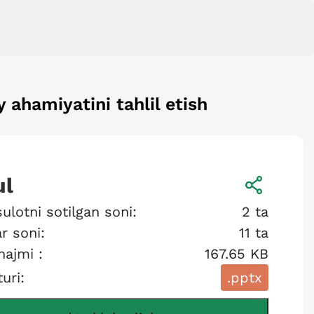
 ahamiyatini tahlil etish
ul
ulotni sotilgan soni:
2
ta
r soni:
11
ta
hajmi :
167.65 KB
turi:
.pptx