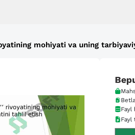
yatining mohiyati va uning tarbiyaviy
Bep
Mahs
Betla
Fayl 
Fayl 