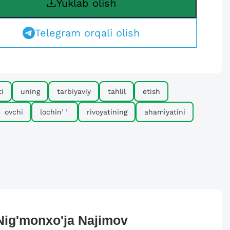
Yuklab olish
Telegram orqali olish
i
uning
tarbiyaviy
tahlil
etish
ovchi
lochinʼʼ
rivoyatining
ahamiyatini
Nig'monxo'ja
Najimov