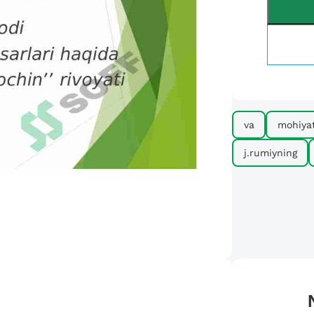
va
mohiyat
j.rumiyning