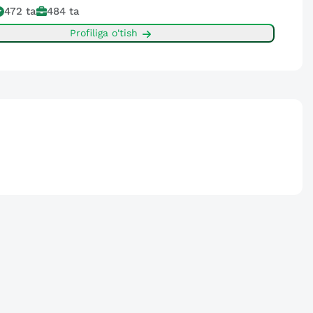
472
ta
484
ta
Profiliga o'tish