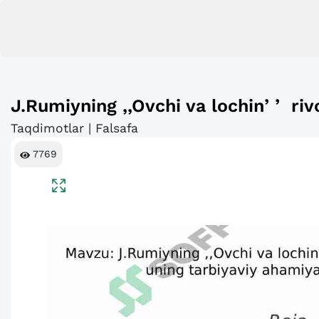
J.Rumiyning ,,Ovchi va lochinʼʼ rivo
Taqdimotlar | Falsafa
7769