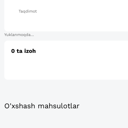
Taqdimot
Yuklanmoqda...
0
ta izoh
O'xshash mahsulotlar