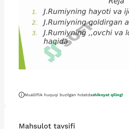
Mualliflik huquqi buzilgan holatda
shikoyat qiling!
Mahsulot tavsifi