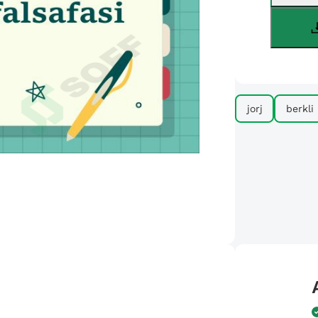
jorj
berkli