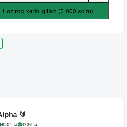
Hoziroq xarid qilish (3 000 so'm)
Alpha
🔰
9204
ta
4726
ta