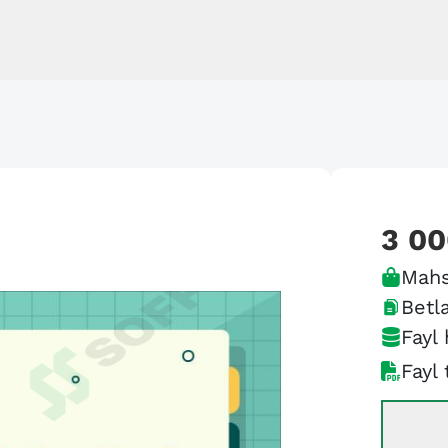
3 0
Mahs
Betla
Fayl 
Fayl 