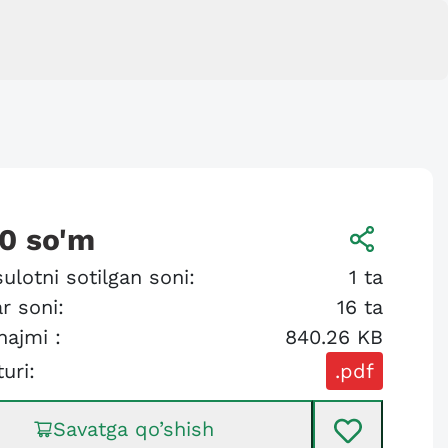
00
so'm
ulotni sotilgan soni:
1
ta
r soni:
16
ta
hajmi :
840.26 KB
turi:
.pdf
Savatga qo’shish