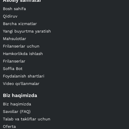
Asosiy sahifalar
Bosh sahifa
Qidiruv
Barcha xizmatlar
Yangi buyurtma yaratish
Mahsulotlar
Frilanserlar uchun
Hamkorlikda ishlash
Frilanserlar
Soffia Bot
Foydalanish shartlari
Video qo'llanmalar
Biz haqimizda
Biz haqimizda
Savollar (FAQ)
Talab va takliflar uchun
Oferta