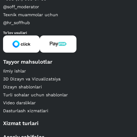
@soff_moderator
Texnik muammolar uchun
@hr_soffhub
To'lov usullari
Tayyor mahsulotlar
Ilmiy ishlar
3D Dizayn va Vizualizatsiya
Dizayn shablonlari
Turli sohalar uchun shablonlar
Video darsliklar
Dasturlash xizmatlari
Xizmat turlari