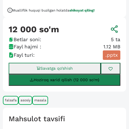
Mualliflik huquqi buzilgan holatda
shikoyat qiling!
12 000
so'm
Betlar soni:
5
ta
Fayl hajmi :
1.12 MB
Fayl turi:
.pptx
Savatga qo’shish
Hoziroq xarid qilish (12 000 so'm)
falsafa
asosiy
masala
Mahsulot tavsifi