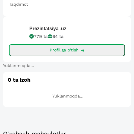
Taqdimot
Prezintatsiya
.uz
779
ta
64
ta
Profiliga o'tish
Yuklanmoqda...
0
ta izoh
Yuklanmoqda...
O'xshash mahsulotlar