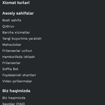
Xizmat turlari
Asosiy sahifalar
Bosh sahifa
Qidiruv
Barcha xizmatlar
Yangi buyurtma yaratish
Mahsulotlar
Frilanserlar uchun
Hamkorlikda ishlash
Frilanserlar
Soffia Bot
Foydalanish shartlari
Video qo'llanmalar
Biz haqimizda
Biz haqimizda
Savollar (FAQ)