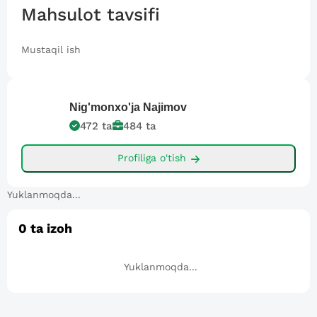
Mahsulot tavsifi
Mustaqil ish
Nig'monxo'ja
Najimov
472
ta
484
ta
Profiliga o'tish
Yuklanmoqda...
0
ta izoh
Yuklanmoqda...