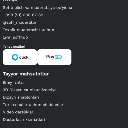
Sotib olish va moderatsiya bo‘yicha
+998 (91) 008 67 89
@soff_moderator
Texnik muammolar uchun
@hr_soffhub
To'lov usullari
Tayyor mahsulotlar
Ilmiy ishlar
3D Dizayn va Vizualizatsiya
Dizayn shablonlari
Turli sohalar uchun shablonlar
Video darsliklar
Dasturlash xizmatlari