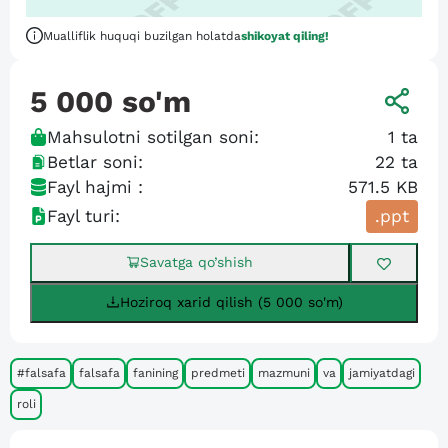
Mualliflik huquqi buzilgan holatda
shikoyat qiling!
5 000
so'm
Mahsulotni sotilgan soni:
1
ta
Betlar soni:
22
ta
Fayl hajmi :
571.5 KB
Fayl turi:
.ppt
Savatga qo’shish
Hoziroq xarid qilish (5 000 so'm)
#falsafa
falsafa
fanining
predmeti
mazmuni
va
jamiyatdagi
roli