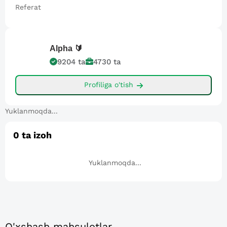
Referat
Alpha
🔰
9204
ta
4730
ta
Profiliga o'tish
Yuklanmoqda...
0
ta izoh
Yuklanmoqda...
O'xshash mahsulotlar