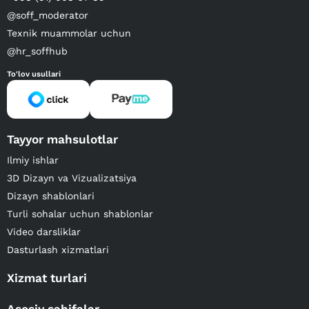
@soff_moderator
Texnik muammolar uchun
@hr_soffhub
To'lov usullari
Tayyor mahsulotlar
Ilmiy ishlar
3D Dizayn va Vizualizatsiya
Dizayn shablonlari
Turli sohalar uchun shablonlar
Video darsliklar
Dasturlash xizmatlari
Xizmat turlari