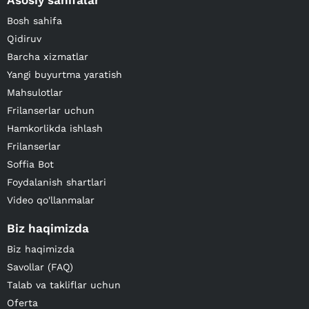
Asosiy sahifalar
Bosh sahifa
Qidiruv
Barcha xizmatlar
Yangi buyurtma yaratish
Mahsulotlar
Frilanserlar uchun
Hamkorlikda ishlash
Frilanserlar
Soffia Bot
Foydalanish shartlari
Video qo'llanmalar
Biz haqimizda
Biz haqimizda
Savollar (FAQ)
Talab va takliflar uchun
Oferta