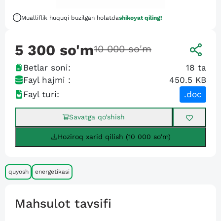
Mualliflik huquqi buzilgan holatda
shikoyat qiling!
5 300
so'm
10 000
so'm
Betlar soni:
18
ta
Fayl hajmi :
450.5 KB
Fayl turi:
.doc
Savatga qo’shish
Hoziroq xarid qilish (10 000 so'm)
quyosh
energetikasi
Mahsulot tavsifi