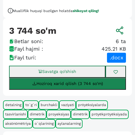
Mualliflik huquqi buzilgan holatda
shikoyat qiling!
3 744
so'm
Betlar soni:
6
ta
Fayl hajmi :
425.21 KB
Fayl turi:
.docx
Savatga qo’shish
Hoziroq xarid qilish (3 744 so'm)
detalning
to`g`ri
burchakli
vaziyati
prоyеksiyalarda
tasvirlanishi
dimetrik
proyeksiyas
dimеtrik
prоyеkprоyеksiyada
aksоnоmеtriya
o`qlarining
aylanalarning