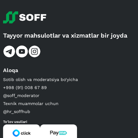
Tayyor mahsulotlar va xizmatlar bir joyda
Aloqa
Sotib olish va moderatsiya bo‘yicha
+998 (91) 008 67 89
@soff_moderator
Texnik muammolar uchun
@hr_soffhub
To'lov usullari