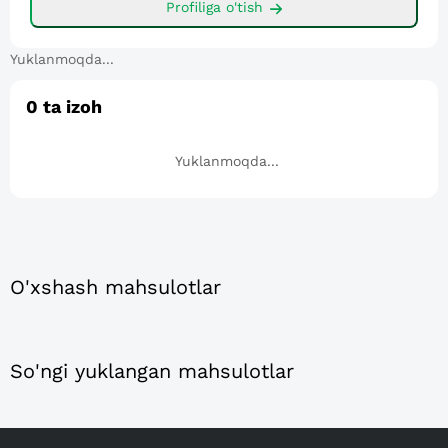
Profiliga o'tish
Yuklanmoqda...
0
ta izoh
Yuklanmoqda...
O'xshash mahsulotlar
So'ngi yuklangan mahsulotlar