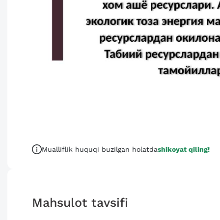
Mualliflik huquqi buzilgan holatda
shikoyat qiling!
Mahsulot tavsifi