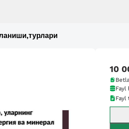
фланиши,турлари
10 0
Betla
Fayl 
Fayl 