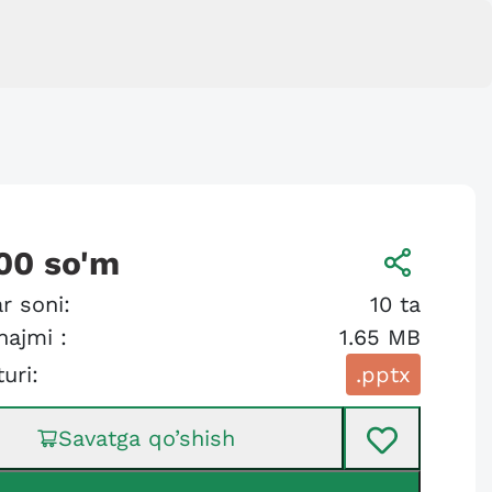
00
so'm
r soni:
10
ta
hajmi :
1.65 MB
turi:
.pptx
Savatga qo’shish