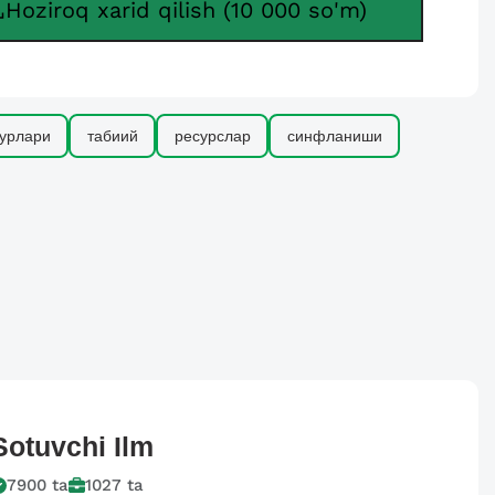
Hoziroq xarid qilish (10 000 so'm)
турлари
табиий
ресурслар
синфланиши
Sotuvchi
Ilm
7900
ta
1027
ta