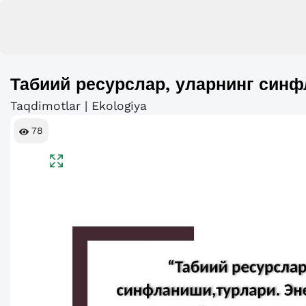
Табиий ресурслар, уларнинг син
Taqdimotlar | Ekologiya
78