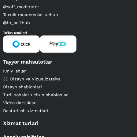
@soff_moderator
Texnik muammolar uchun
@hr_soffhub
To'lov usullari
Tayyor mahsulotlar
Ilmiy ishlar
3D Dizayn va Vizualizatsiya
Dizayn shablonlari
Turli sohalar uchun shablonlar
Video darsliklar
Dasturlash xizmatlari
Xizmat turlari