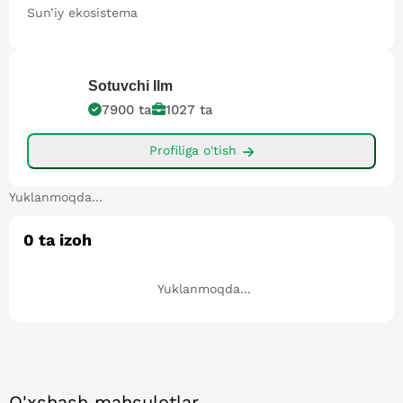
Sun’iy ekosistema
Sotuvchi
Ilm
7900
ta
1027
ta
Profiliga o'tish
Yuklanmoqda...
0
ta izoh
Yuklanmoqda...
O'xshash mahsulotlar