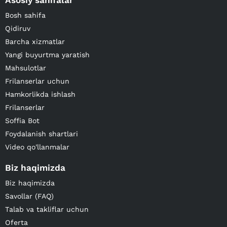
Asosiy sahifalar
Bosh sahifa
Qidiruv
Barcha xizmatlar
Yangi buyurtma yaratish
Mahsulotlar
Frilanserlar uchun
Hamkorlikda ishlash
Frilanserlar
Soffia Bot
Foydalanish shartlari
Video qo'llanmalar
Biz haqimizda
Biz haqimizda
Savollar (FAQ)
Talab va takliflar uchun
Oferta