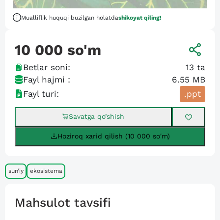
Mualliflik huquqi buzilgan holatda
shikoyat qiling!
10 000
so'm
Betlar soni:
13
ta
Fayl hajmi :
6.55 MB
Fayl turi:
.ppt
Savatga qo’shish
Hoziroq xarid qilish (10 000 so'm)
sun’iy
ekosistema
Mahsulot tavsifi