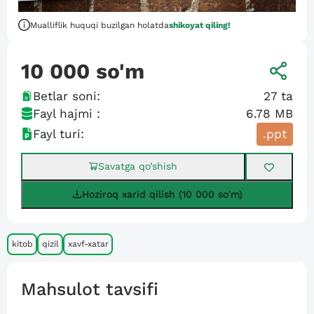
Mualliflik huquqi buzilgan holatda
shikoyat qiling!
10 000
so'm
Betlar soni:
27
ta
Fayl hajmi :
6.78 MB
Fayl turi:
.ppt
Savatga qo’shish
Hoziroq xarid qilish (10 000 so'm)
kitob
qizil
xavf-xatar
Mahsulot tavsifi