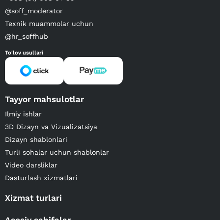
@soff_moderator
Texnik muammolar uchun
@hr_soffhub
To'lov usullari
Tayyor mahsulotlar
Ilmiy ishlar
3D Dizayn va Vizualizatsiya
Dizayn shablonlari
Turli sohalar uchun shablonlar
Video darsliklar
Dasturlash xizmatlari
Xizmat turlari