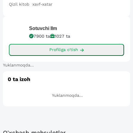
Qizil kitob xavf-xatar
Sotuvchi
Ilm
7900
ta
1027
ta
Profiliga o'tish
Yuklanmoqda...
0
ta izoh
Yuklanmoqda...
O'xshash mahsulotlar