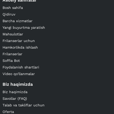
Asosiy sahifalar
Bosh sahifa
Qidiruv
Barcha xizmatlar
Yangi buyurtma yaratish
Mahsulotlar
Frilanserlar uchun
Hamkorlikda ishlash
Frilanserlar
Soffia Bot
Foydalanish shartlari
Video qo'llanmalar
Biz haqimizda
Biz haqimizda
Savollar (FAQ)
Talab va takliflar uchun
Oferta