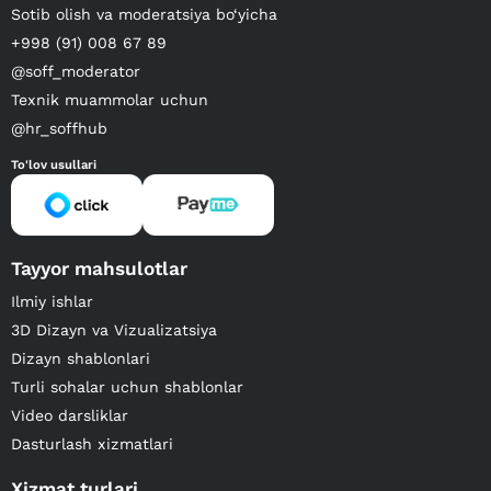
Sotib olish va moderatsiya bo‘yicha
+998 (91) 008 67 89
@soff_moderator
Texnik muammolar uchun
@hr_soffhub
To'lov usullari
Tayyor mahsulotlar
Ilmiy ishlar
3D Dizayn va Vizualizatsiya
Dizayn shablonlari
Turli sohalar uchun shablonlar
Video darsliklar
Dasturlash xizmatlari
Xizmat turlari