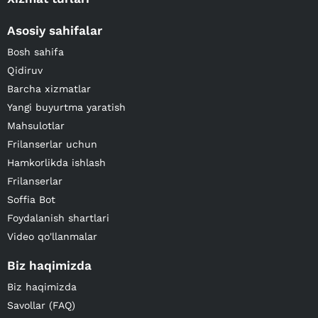
Asosiy sahifalar
Bosh sahifa
Qidiruv
Barcha xizmatlar
Yangi buyurtma yaratish
Mahsulotlar
Frilanserlar uchun
Hamkorlikda ishlash
Frilanserlar
Soffia Bot
Foydalanish shartlari
Video qo'llanmalar
Biz haqimizda
Biz haqimizda
Savollar (FAQ)