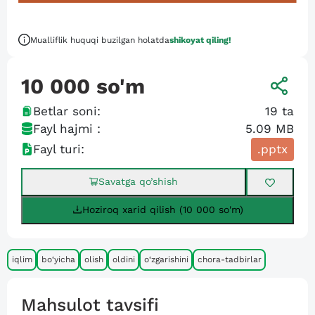
Mualliflik huquqi buzilgan holatda
shikoyat qiling!
10 000
so'm
Betlar soni:
19
ta
Fayl hajmi :
5.09 MB
Fayl turi:
.pptx
Savatga qo’shish
Hoziroq xarid qilish (10 000 so'm)
iqlim
bo‘yicha
olish
oldini
o‘zgarishini
chora-tadbirlar
Mahsulot tavsifi