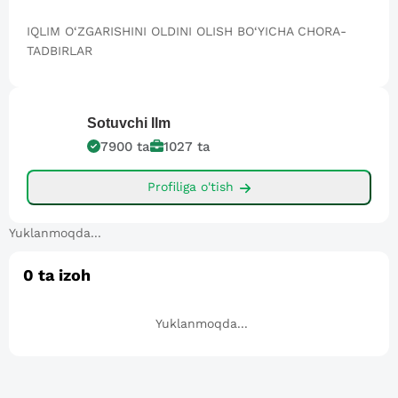
IQLIM O‘ZGARISHINI OLDINI OLISH BO‘YICHA CHORA-
TADBIRLAR
Sotuvchi
Ilm
7900
ta
1027
ta
Profiliga o'tish
Yuklanmoqda...
0
ta izoh
Yuklanmoqda...