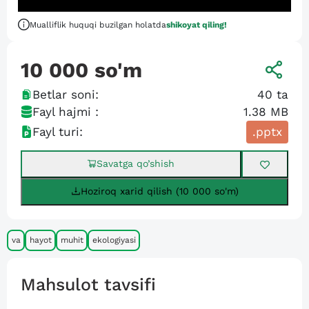
Mualliflik huquqi buzilgan holatda
shikoyat qiling!
10 000
so'm
Betlar soni:
40
ta
Fayl hajmi :
1.38 MB
Fayl turi:
.pptx
Savatga qo’shish
Hoziroq xarid qilish (10 000 so'm)
va
hayot
muhit
ekologiyasi
Mahsulot tavsifi