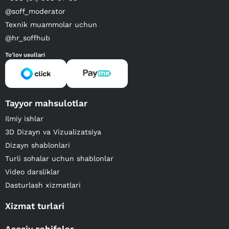
@soff_moderator
Texnik muammolar uchun
@hr_soffhub
To'lov usullari
Tayyor mahsulotlar
Ilmiy ishlar
3D Dizayn va Vizualizatsiya
Dizayn shablonlari
Turli sohalar uchun shablonlar
Video darsliklar
Dasturlash xizmatlari
Xizmat turlari