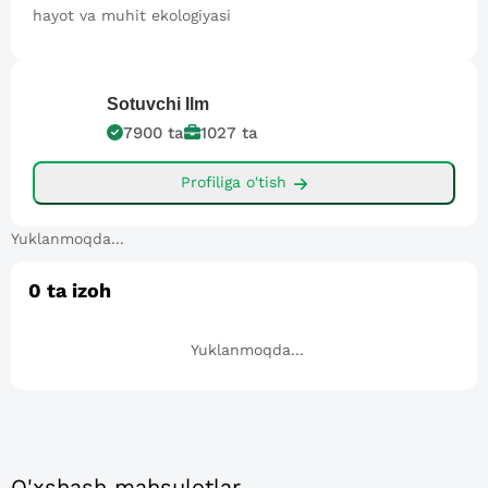
hayot va muhit ekologiyasi
Sotuvchi
Ilm
7900
ta
1027
ta
Profiliga o'tish
Yuklanmoqda...
0
ta izoh
Yuklanmoqda...
O'xshash mahsulotlar