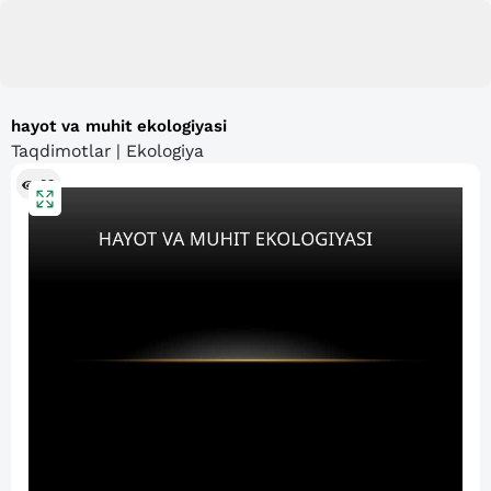
hayot va muhit ekologiyasi
Taqdimotlar | Ekologiya
83