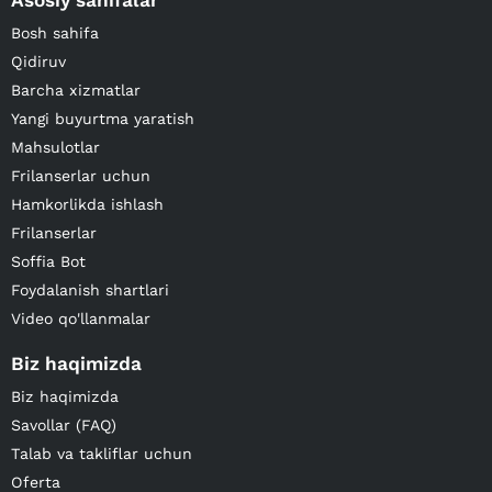
Asosiy sahifalar
Bosh sahifa
Qidiruv
Barcha xizmatlar
Yangi buyurtma yaratish
Mahsulotlar
Frilanserlar uchun
Hamkorlikda ishlash
Frilanserlar
Soffia Bot
Foydalanish shartlari
Video qo'llanmalar
Biz haqimizda
Biz haqimizda
Savollar (FAQ)
Talab va takliflar uchun
Oferta