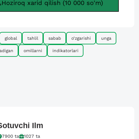
Hoziroq xarid qilish (10 000 so'm)
global
tahlil
sabab
o’zgarishi
unga
ladigan
omillarni
indikatorlari
Sotuvchi
Ilm
7900
ta
1027
ta