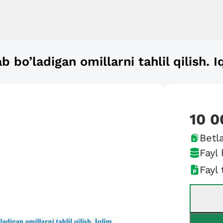
 bo’ladigan omillarni tahlil qilish. I
10 0
Betla
Fayl 
Fayl 