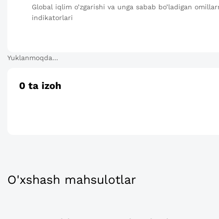
Global iqlim o’zgarishi va unga sabab bo’ladigan omillarni
indikatorlari
Yuklanmoqda...
0
ta izoh
O'xshash mahsulotlar