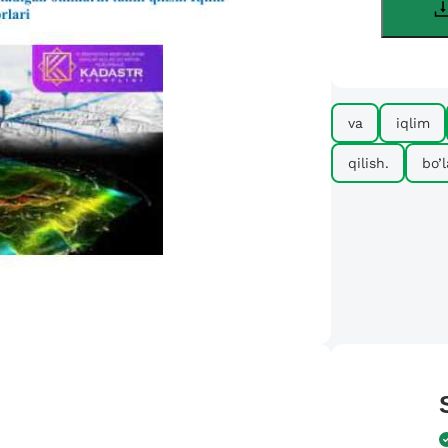
va
iqlim
qilish.
bo’