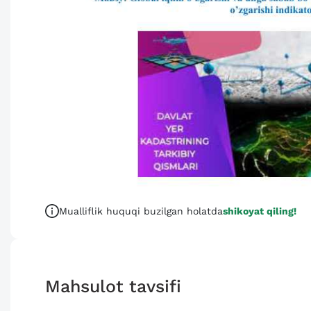
Mualliflik huquqi buzilgan holatda
shikoyat qiling!
Mahsulot tavsifi