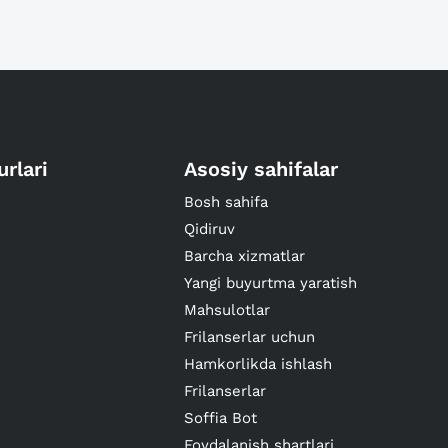
urlari
Asosiy sahifalar
Bosh sahifa
Qidiruv
Barcha xizmatlar
Yangi buyurtma yaratish
Mahsulotlar
Frilanserlar uchun
Hamkorlikda ishlash
Frilanserlar
Soffia Bot
Foydalanish shartlari