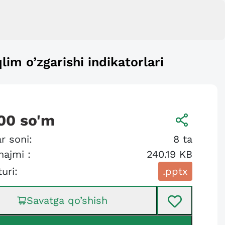
qlim o’zgarishi indikatorlari
00
so'm
r soni:
8
ta
hajmi :
240.19 KB
turi:
.pptx
Savatga qo’shish