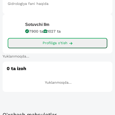
Gidrologiya fani haqida
Sotuvchi
Ilm
7900
ta
1027
ta
Profiliga o'tish
Yuklanmoqda...
0
ta izoh
Yuklanmoqda...
O'xshash mahsulotlar