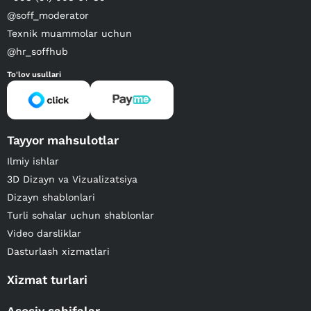
@soff_moderator
Texnik muammolar uchun
@hr_soffhub
To'lov usullari
Tayyor mahsulotlar
Ilmiy ishlar
3D Dizayn va Vizualizatsiya
Dizayn shablonlari
Turli sohalar uchun shablonlar
Video darsliklar
Dasturlash xizmatlari
Xizmat turlari