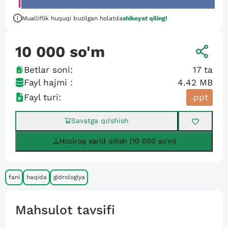
Mualliflik huquqi buzilgan holatda
shikoyat qiling!
10 000
so'm
Betlar soni:
17
ta
Fayl hajmi :
4.42 MB
Fayl turi:
.ppt
Savatga qo’shish
Hoziroq xarid qilish (10 000 so'm)
fani
haqida
gidrologiya
Mahsulot tavsifi