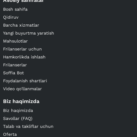
Asosiy sahifalar
Bosh sahifa
Qidiruv
Barcha xizmatlar
Yangi buyurtma yaratish
Mahsulotlar
Frilanserlar uchun
Hamkorlikda ishlash
Frilanserlar
Soffia Bot
Foydalanish shartlari
Video qo'llanmalar
Biz haqimizda
Biz haqimizda
Savollar (FAQ)
Talab va takliflar uchun
Oferta