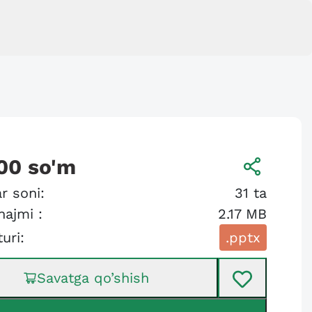
00
so'm
r soni:
31
ta
hajmi :
2.17 MB
turi:
.pptx
Savatga qo’shish