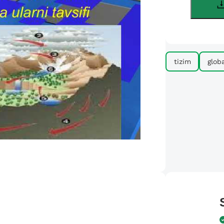
tizim
globa