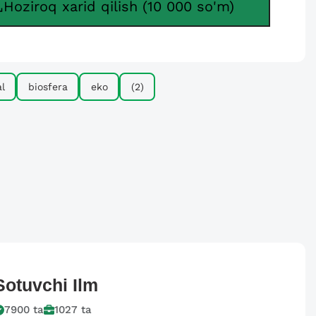
Hoziroq xarid qilish (10 000 so'm)
l
biosfera
eko
(2)
Sotuvchi
Ilm
7900
ta
1027
ta