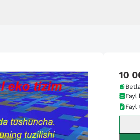
10 0
Betla
Fayl 
Fayl 