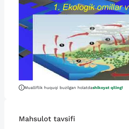
Mualliflik huquqi buzilgan holatda
shikoyat qiling!
Mahsulot tavsifi