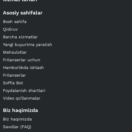
Asosiy sahifalar
Bosh sahifa
Qidiruv
Barcha xizmatlar
Yangi buyurtma yaratish
Mahsulotlar
Frilanserlar uchun
Hamkorlikda ishlash
Frilanserlar
Soffia Bot
Foydalanish shartlari
Video qo'llanmalar
Biz haqimizda
Biz haqimizda
Savollar (FAQ)