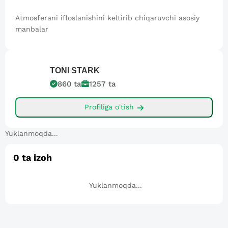
Atmosferani ifloslanishini keltirib chiqaruvchi asosiy
manbalar
TONI
STARK
860
ta
1257
ta
Profiliga o'tish
Yuklanmoqda...
0
ta izoh
Yuklanmoqda...