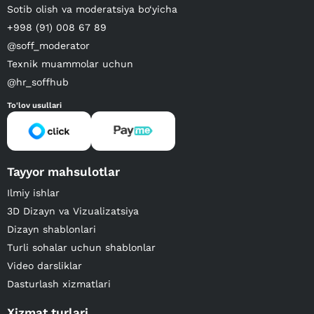
Sotib olish va moderatsiya bo‘yicha
+998 (91) 008 67 89
@soff_moderator
Texnik muammolar uchun
@hr_soffhub
To'lov usullari
Tayyor mahsulotlar
Ilmiy ishlar
3D Dizayn va Vizualizatsiya
Dizayn shablonlari
Turli sohalar uchun shablonlar
Video darsliklar
Dasturlash xizmatlari
Xizmat turlari