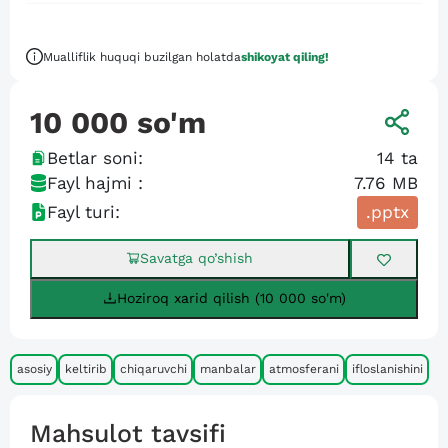
Mualliflik huquqi buzilgan holatda
shikoyat qiling!
10 000
so'm
Betlar soni:
14
ta
Fayl hajmi :
7.76 MB
Fayl turi:
.pptx
Savatga qo’shish
Hoziroq xarid qilish (10 000 so'm)
asosiy
keltirib
chiqaruvchi
manbalar
atmosferani
ifloslanishini
Mahsulot tavsifi