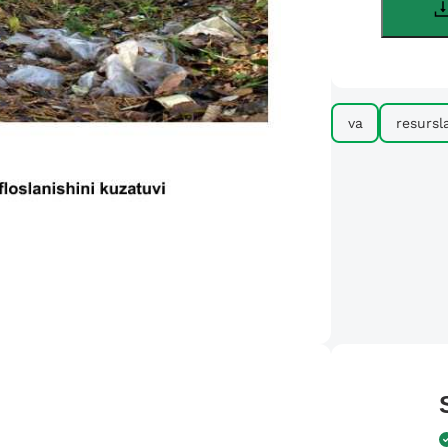
va
resursla