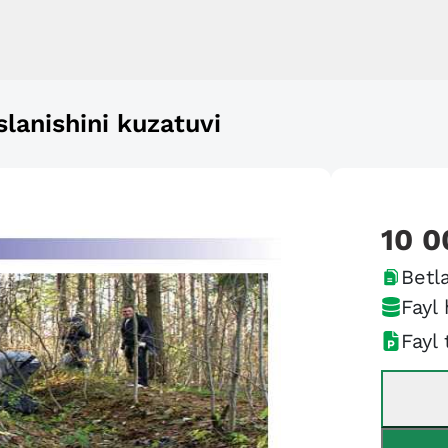
slanishini kuzatuvi
10 0
Betla
Fayl 
Fayl 