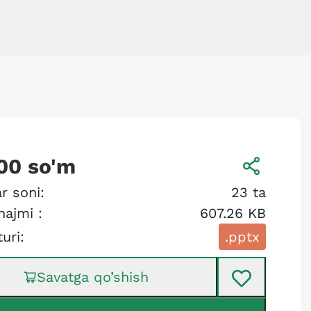
00
so'm
r soni:
23
ta
hajmi :
607.26 KB
turi:
.pptx
Savatga qo’shish