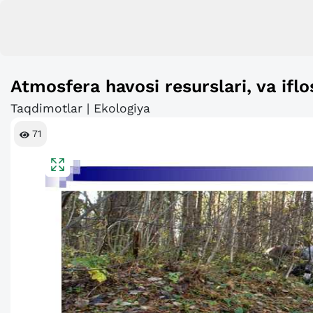
Atmosfera havosi resurslari, va iflo
Taqdimotlar | Ekologiya
71