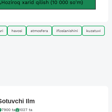
Hoziroq xarid qilish (10 000 so'm)
ri
havosi
atmosfera
ifloslanishini
kuzatuvi
Sotuvchi
Ilm
7900
ta
1027
ta