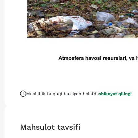
Mualliflik huquqi buzilgan holatda
shikoyat qiling!
Mahsulot tavsifi