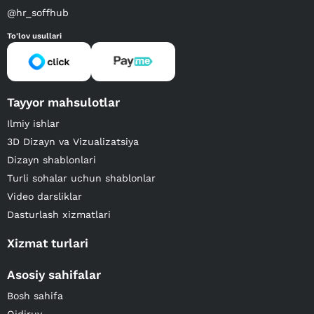
@hr_soffhub
To'lov usullari
Tayyor mahsulotlar
Ilmiy ishlar
3D Dizayn va Vizualizatsiya
Dizayn shablonlari
Turli sohalar uchun shablonlar
Video darsliklar
Dasturlash xizmatlari
Xizmat turlari
Asosiy sahifalar
Bosh sahifa