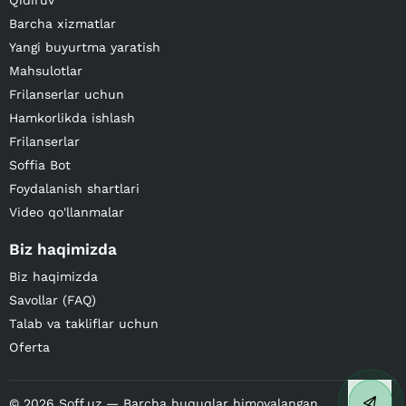
Qidiruv
Barcha xizmatlar
Yangi buyurtma yaratish
Mahsulotlar
Frilanserlar uchun
Hamkorlikda ishlash
Frilanserlar
Soffia Bot
Foydalanish shartlari
Video qo'llanmalar
Biz haqimizda
Biz haqimizda
Savollar (FAQ)
Talab va takliflar uchun
Oferta
©
2026
Soff.uz — Barcha huquqlar himoyalangan.