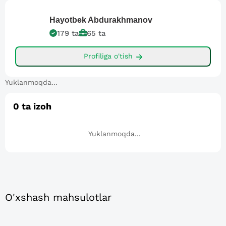
Hayotbek
Abdurakhmanov
179
ta
65
ta
Profiliga o'tish
Yuklanmoqda...
0
ta izoh
Yuklanmoqda...
O'xshash mahsulotlar