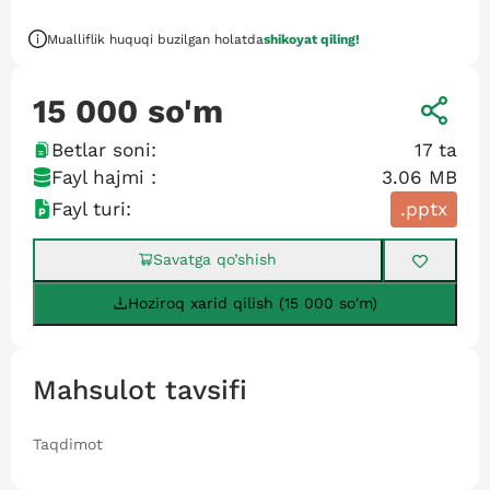
Mualliflik huquqi buzilgan holatda
shikoyat qiling!
15 000
so'm
Betlar soni:
17
ta
Fayl hajmi :
3.06 MB
Fayl turi:
.pptx
Savatga qo’shish
Hoziroq xarid qilish (15 000 so'm)
Mahsulot tavsifi
Taqdimot