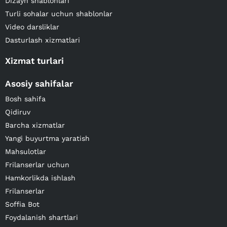
Dizayn shablonlari
Turli sohalar uchun shablonlar
Video darsliklar
Dasturlash xizmatlari
Xizmat turlari
Asosiy sahifalar
Bosh sahifa
Qidiruv
Barcha xizmatlar
Yangi buyurtma yaratish
Mahsulotlar
Frilanserlar uchun
Hamkorlikda ishlash
Frilanserlar
Soffia Bot
Foydalanish shartlari