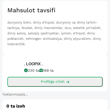
Mahsulot tavsifi
dunyoviy bilm, diniy e’tiqod, dunyoviy va diniy ta’lim-
tarbiya, ibodat, diniy marosimlar, duo, estetik yo‘nalish,
diniy axloq, axloqiy qadriyatlar, iymon, e’tiqod, diniy
poklanish, tehnogen sivilizatsiya, diniy plyuralizm, diniy
tolerantlik.
. LOOPIX
.
230
ta
168
ta
Profiliga o'tish
Yuklanmoqda...
0
ta izoh