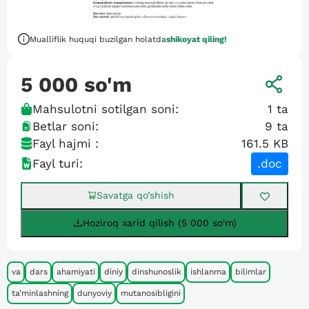
Mualliflik huquqi buzilgan holatda
shikoyat qiling!
5 000
so'm
Mahsulotni sotilgan soni:
1
ta
Betlar soni:
9
ta
Fayl hajmi :
161.5 KB
Fayl turi:
.doc
Savatga qo’shish
Hoziroq xarid qilish (5 000 so'm)
va
dars
ahamiyati
diniy
dinshunoslik
ishlanma
bilimlar
ta’minlashning
dunyoviy
mutanosibligini