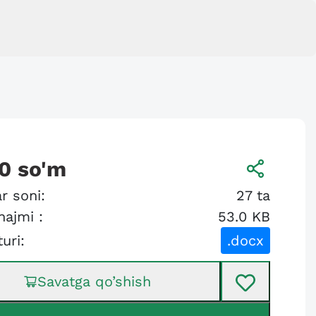
0
so'm
r soni:
27
ta
hajmi :
53.0 KB
turi:
.docx
Savatga qo’shish