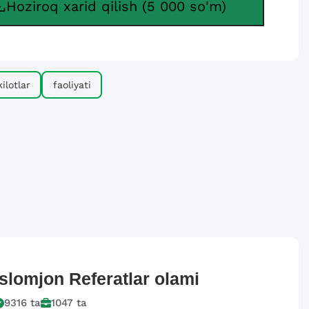
Hoziroq xarid qilish (5 000 so'm)
ilotlar
faoliyati
Islomjon
Referatlar olami
9316
ta
1047
ta