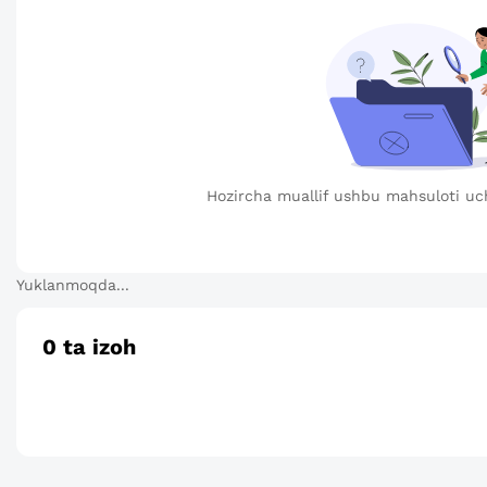
Hozircha muallif ushbu mahsuloti uc
Yuklanmoqda...
0
ta izoh