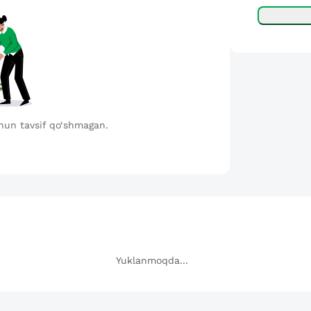
hun tavsif qo‘shmagan.
Yuklanmoqda...