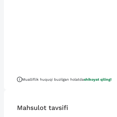
Mualliflik huquqi buzilgan holatda
shikoyat qiling!
Mahsulot tavsifi