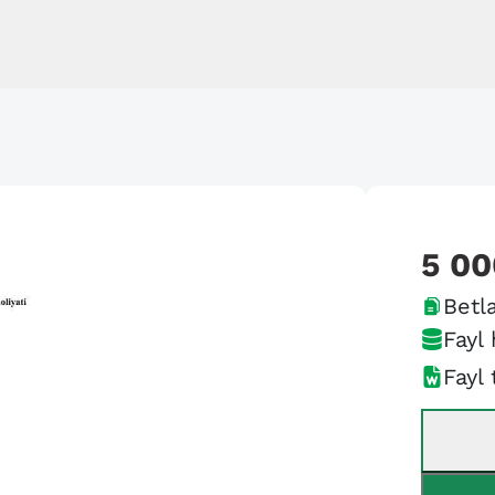
5 00
Betla
Fayl 
Fayl 