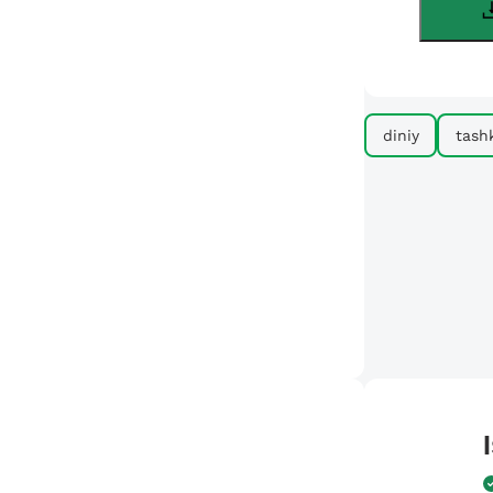
diniy
tashk