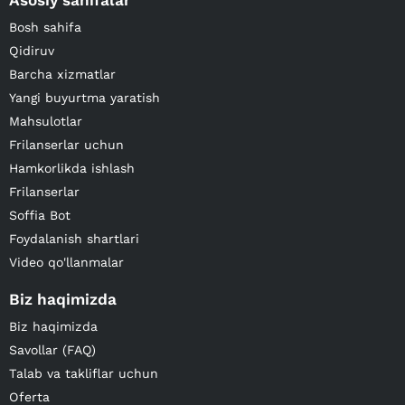
Asosiy sahifalar
Bosh sahifa
Qidiruv
Barcha xizmatlar
Yangi buyurtma yaratish
Mahsulotlar
Frilanserlar uchun
Hamkorlikda ishlash
Frilanserlar
Soffia Bot
Foydalanish shartlari
Video qo'llanmalar
Biz haqimizda
Biz haqimizda
Savollar (FAQ)
Talab va takliflar uchun
Oferta