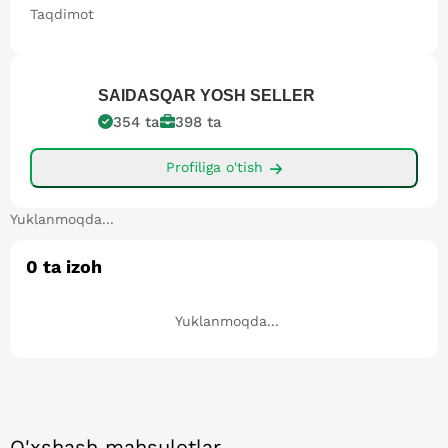
Taqdimot
SAIDASQAR
YOSH SELLER
354
ta
398
ta
Profiliga o'tish
Yuklanmoqda...
0
ta izoh
Yuklanmoqda...
O'xshash mahsulotlar