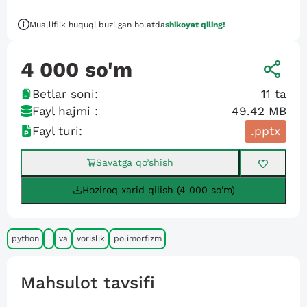
Mualliflik huquqi buzilgan holatda
shikoyat qiling!
4 000
so'm
Betlar soni:
11
ta
Fayl hajmi :
49.42 MB
Fayl turi:
.pptx
Savatga qo’shish
Hoziroq xarid qilish (4 000 so'm)
python
.
va
vorislik
polimorfizm
Mahsulot tavsifi