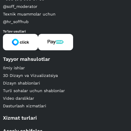
@soff_moderator
Texnik muammolar uchun
@hr_soffhub
To'lov usullari
Tayyor mahsulotlar
Ilmiy ishlar
3D Dizayn va Vizualizatsiya
Dizayn shablonlari
Turli sohalar uchun shablonlar
Video darsliklar
Dasturlash xizmatlari
Xizmat turlari