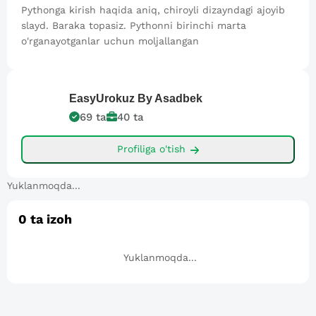
Pythonga kirish haqida aniq, chiroyli dizayndagi ajoyib
slayd. Baraka topasiz. Pythonni birinchi marta
o'rganayotganlar uchun moljallangan
EasyUrokuz
By Asadbek
69
ta
40
ta
Profiliga o'tish
Yuklanmoqda...
0
ta izoh
Yuklanmoqda...