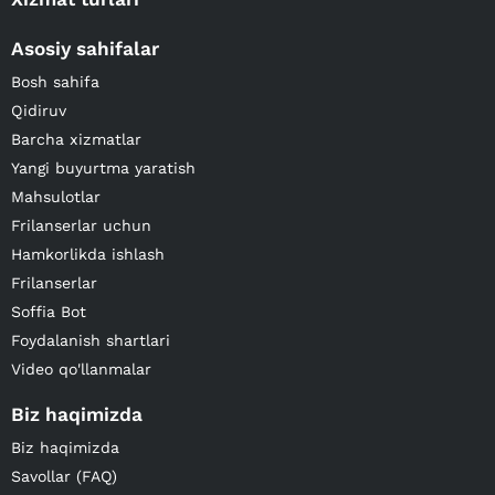
Asosiy sahifalar
Bosh sahifa
Qidiruv
Barcha xizmatlar
Yangi buyurtma yaratish
Mahsulotlar
Frilanserlar uchun
Hamkorlikda ishlash
Frilanserlar
Soffia Bot
Foydalanish shartlari
Video qo'llanmalar
Biz haqimizda
Biz haqimizda
Savollar (FAQ)