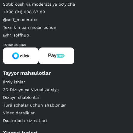
Sotib olish va moderatsiya bo‘yicha
+998 (91) 008 67 89
@soff_moderator
Texnik muammolar uchun
@hr_soffhub
To'lov usullari
Tayyor mahsulotlar
Ilmiy ishlar
3D Dizayn va Vizualizatsiya
Dizayn shablonlari
Turli sohalar uchun shablonlar
Video darsliklar
Dasturlash xizmatlari
Xizmat turlari