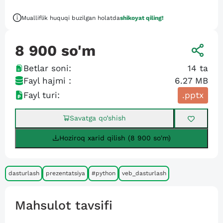
Mualliflik huquqi buzilgan holatda
shikoyat qiling!
8 900
so'm
Betlar soni:
14
ta
Fayl hajmi :
6.27 MB
Fayl turi:
.pptx
Savatga qo’shish
Hoziroq xarid qilish (8 900 so'm)
dasturlash
prezentatsiya
#python
veb_dasturlash
Mahsulot tavsifi