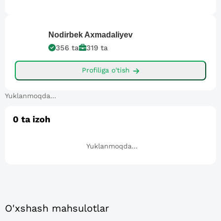
Nodirbek
Axmadaliyev
356
ta
319
ta
Profiliga o'tish
Yuklanmoqda...
0
ta izoh
Yuklanmoqda...
O'xshash mahsulotlar