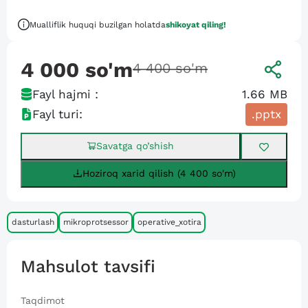
Mualliflik huquqi buzilgan holatda
shikoyat qiling!
4 000
so'm
4 400
so'm
Fayl hajmi :
1.66 MB
Fayl turi:
.pptx
Savatga qo’shish
Hoziroq xarid qilish (4 400 so'm)
dasturlash
mikroprotsessor
operative_xotira
Mahsulot tavsifi
Taqdimot