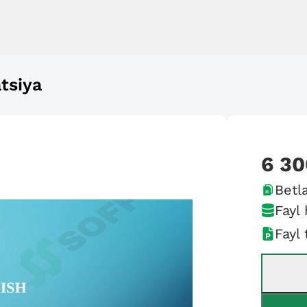
tsiya
6 30
Betla
Fayl 
Fayl 