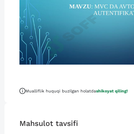
Mualliflik huquqi buzilgan holatda
shikoyat qiling!
Mahsulot tavsifi