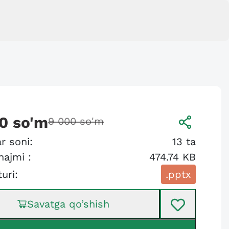
0
so'm
9 000
so'm
r soni:
13
ta
hajmi :
474.74 KB
turi:
.pptx
Savatga qo’shish