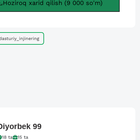
Hoziroq xarid qilish (9 000 so'm)
dasturiy_injinering
Diyorbek
99
18
ta
15
ta