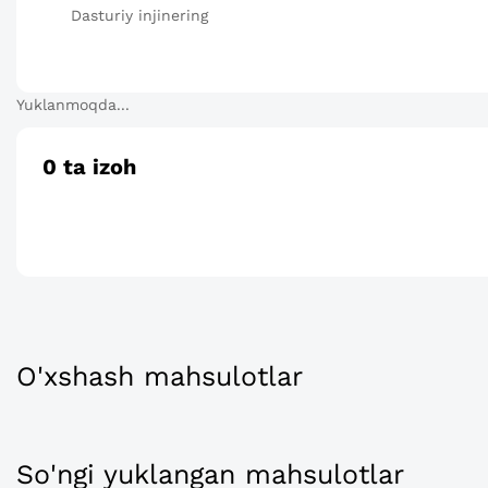
Dasturiy injinering
Yuklanmoqda...
0
ta izoh
O'xshash mahsulotlar
So'ngi yuklangan mahsulotlar