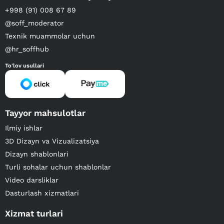
+998 (91) 008 67 89
@soff_moderator
Texnik muammolar uchun
@hr_soffhub
To'lov usullari
Tayyor mahsulotlar
Ilmiy ishlar
3D Dizayn va Vizualizatsiya
Dizayn shablonlari
Turli sohalar uchun shablonlar
Video darsliklar
Dasturlash xizmatlari
Xizmat turlari