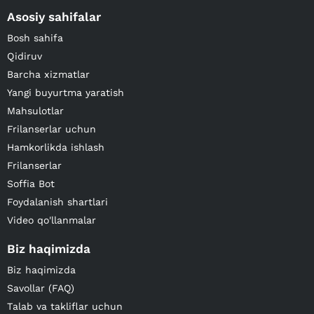
Asosiy sahifalar
Bosh sahifa
Qidiruv
Barcha xizmatlar
Yangi buyurtma yaratish
Mahsulotlar
Frilanserlar uchun
Hamkorlikda ishlash
Frilanserlar
Soffia Bot
Foydalanish shartlari
Video qo'llanmalar
Biz haqimizda
Biz haqimizda
Savollar (FAQ)
Talab va takliflar uchun