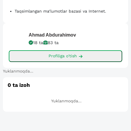
Taqsimlangan ma‘lumotlar bazasi va Internet.
Ahmad
Abdurahimov
18
ta
83
ta
Profiliga o'tish
Yuklanmoqda...
0
ta izoh
Yuklanmoqda...