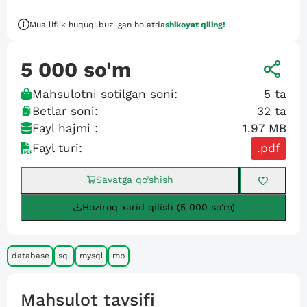
Mualliflik huquqi buzilgan holatda
shikoyat qiling!
5 000
so'm
Mahsulotni sotilgan soni:
5
ta
Betlar soni:
32
ta
Fayl hajmi :
1.97 MB
Fayl turi:
.pdf
Savatga qo’shish
Hoziroq xarid qilish (5 000 so'm)
database
sql
mysql
mb
Mahsulot tavsifi