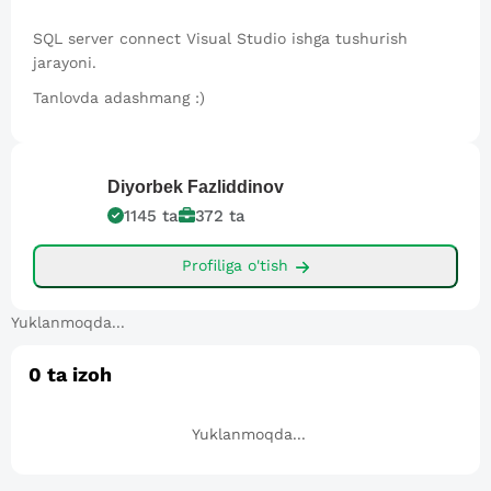
SQL server connect Visual Studio ishga tushurish
jarayoni.
Tanlovda adashmang :)
Diyorbek
Fazliddinov
1145
ta
372
ta
Profiliga o'tish
Yuklanmoqda...
0
ta izoh
Yuklanmoqda...