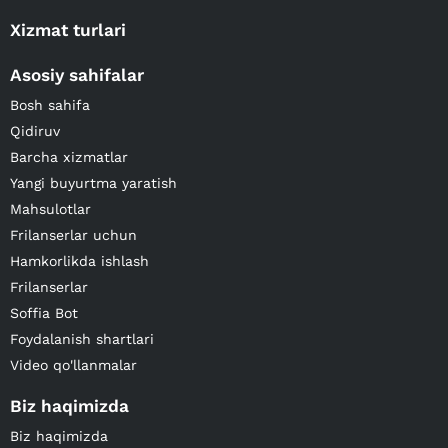
Xizmat turlari
Asosiy sahifalar
Bosh sahifa
Qidiruv
Barcha xizmatlar
Yangi buyurtma yaratish
Mahsulotlar
Frilanserlar uchun
Hamkorlikda ishlash
Frilanserlar
Soffia Bot
Foydalanish shartlari
Video qo'llanmalar
Biz haqimizda
Biz haqimizda