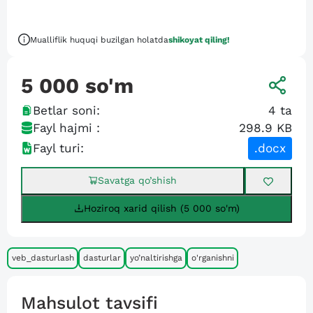
Mualliflik huquqi buzilgan holatda
shikoyat qiling!
5 000
so'm
Betlar soni:
4
ta
Fayl hajmi :
298.9 KB
Fayl turi:
.docx
Savatga qo’shish
Hoziroq xarid qilish (5 000 so'm)
veb_dasturlash
dasturlar
yo’naltirishga
o'rganishni
Mahsulot tavsifi