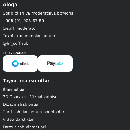
Aloqa
Sotib olish va moderatsiya bo‘yicha
+998 (91) 008 67 89
@soff_moderator
Texnik muammolar uchun
@hr_soffhub
To'lov usullari
Tayyor mahsulotlar
Ilmiy ishlar
3D Dizayn va Vizualizatsiya
Dizayn shablonlari
Turli sohalar uchun shablonlar
Video darsliklar
Dasturlash xizmatlari