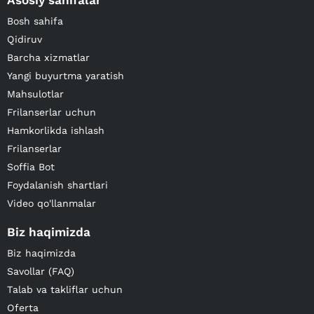
Asosiy sahifalar
Bosh sahifa
Qidiruv
Barcha xizmatlar
Yangi buyurtma yaratish
Mahsulotlar
Frilanserlar uchun
Hamkorlikda ishlash
Frilanserlar
Soffia Bot
Foydalanish shartlari
Video qo'llanmalar
Biz haqimizda
Biz haqimizda
Savollar (FAQ)
Talab va takliflar uchun
Oferta