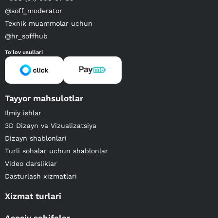
@soff_moderator
Texnik muammolar uchun
@hr_soffhub
To'lov usullari
Tayyor mahsulotlar
Ilmiy ishlar
3D Dizayn va Vizualizatsiya
Dizayn shablonlari
Turli sohalar uchun shablonlar
Video darsliklar
Dasturlash xizmatlari
Xizmat turlari