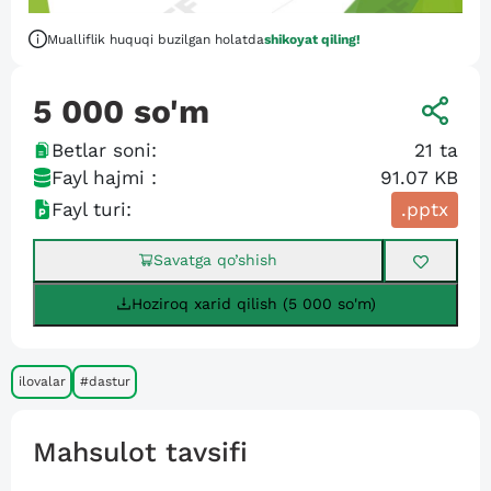
Mualliflik huquqi buzilgan holatda
shikoyat qiling!
5 000
so'm
Betlar soni:
21
ta
Fayl hajmi :
91.07 KB
Fayl turi:
.pptx
Savatga qo’shish
Hoziroq xarid qilish (5 000 so'm)
ilovalar
#dastur
Mahsulot tavsifi