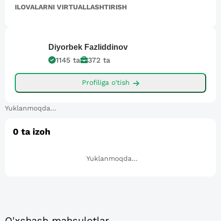
ILOVALARNI VIRTUALLASHTIRISH
Diyorbek
Fazliddinov
1145
ta
372
ta
Profiliga o'tish
Yuklanmoqda...
0
ta izoh
Yuklanmoqda...
O'xshash mahsulotlar