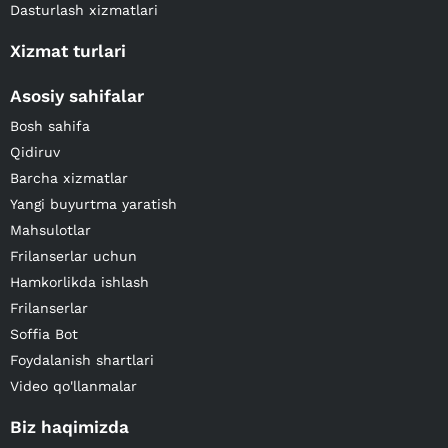
Dasturlash xizmatlari
Xizmat turlari
Asosiy sahifalar
Bosh sahifa
Qidiruv
Barcha xizmatlar
Yangi buyurtma yaratish
Mahsulotlar
Frilanserlar uchun
Hamkorlikda ishlash
Frilanserlar
Soffia Bot
Foydalanish shartlari
Video qo'llanmalar
Biz haqimizda