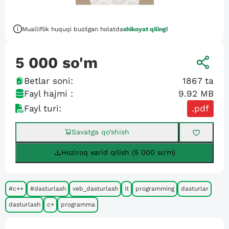
Mualliflik huquqi buzilgan holatda
shikoyat qiling!
5 000
so'm
Betlar soni:
1867
ta
Fayl hajmi :
9.92 MB
Fayl turi:
.pdf
Savatga qo’shish
Hoziroq xarid qilish (5 000 so'm)
#c++
#dasturlash
veb_dasturlash
it
programming
dasturlar
dasturlash
c+
programma