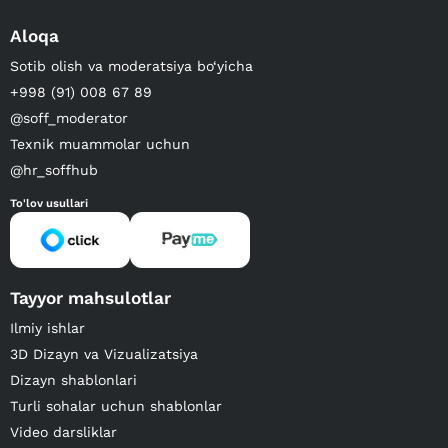
Aloqa
Sotib olish va moderatsiya bo‘yicha
+998 (91) 008 67 89
@soff_moderator
Texnik muammolar uchun
@hr_soffhub
To'lov usullari
Tayyor mahsulotlar
Ilmiy ishlar
3D Dizayn va Vizualizatsiya
Dizayn shablonlari
Turli sohalar uchun shablonlar
Video darsliklar