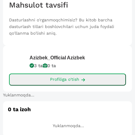
Mahsulot tavsifi
Dasturlashni o'rganmoqchimisiz? Bu kitob barcha
dasturlash tillari boshlovchilari uchun juda foydali
qo'llanma bo'lishi aniq.
Azizbek_Official
Azizbek
3
ta
0
ta
Profiliga o'tish
Yuklanmoqda...
0
ta izoh
Yuklanmoqda...