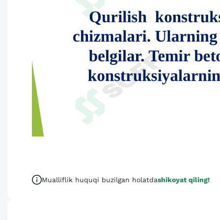
Mualliflik huquqi buzilgan holatda
shikoyat qiling!