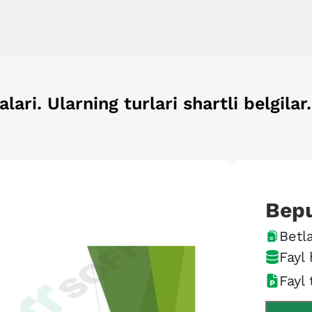
lari. Ularning turlari shartli belgila
Bep
Betla
Fayl 
Fayl 