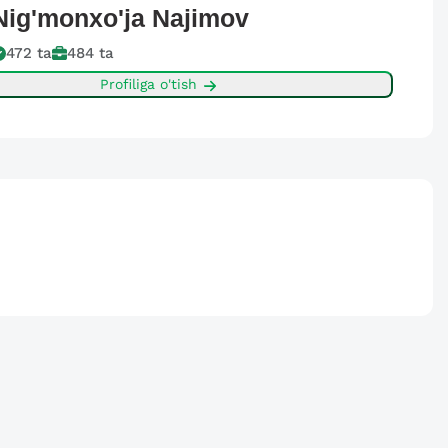
Nig'monxo'ja
Najimov
472
ta
484
ta
Profiliga o'tish