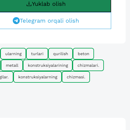
Yuklab olish
Telegram orqali olish
ularning
turlari
qurilish
beton
metall
konstruksiyalarining
chizmalari.
gilar.
konstruksiyalarning
chizmasi.