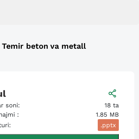
r. Temir beton va metall
ul
r soni:
18
ta
hajmi :
1.85 MB
turi:
.pptx