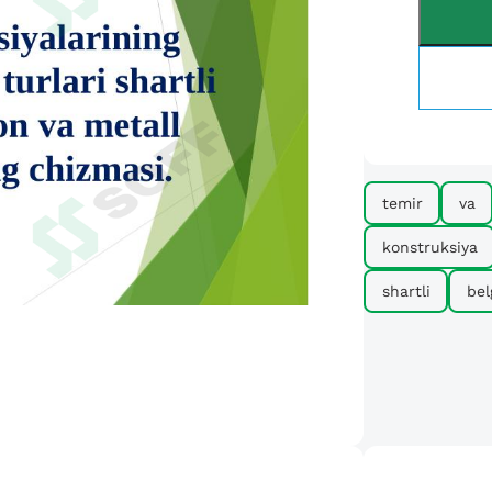
temir
va
konstruksiya
shartli
bel