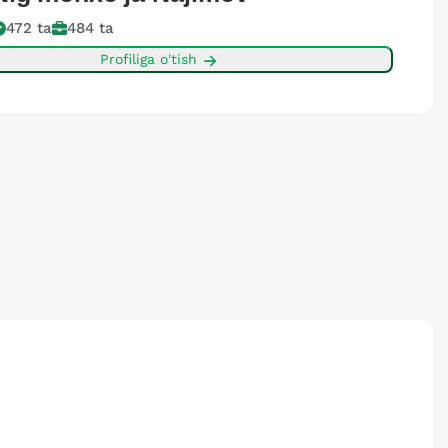
472
ta
484
ta
Profiliga o'tish