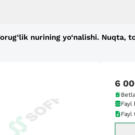
rug‘lik nurining yo‘nalishi. Nuqta, to‘
6 0
Betla
Fayl 
Fayl 