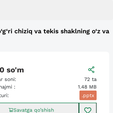
g‘ri chiziq va tekis shaklning o‘z va
00
so'm
r soni:
72
ta
hajmi :
1.48 MB
turi:
.pptx
Savatga qo’shish