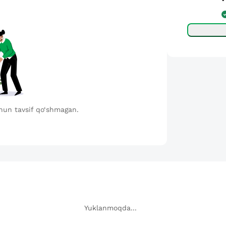
hun tavsif qo‘shmagan.
Yuklanmoqda...