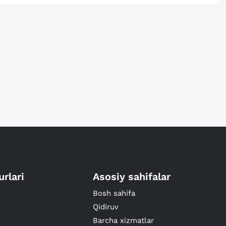
urlari
Asosiy sahifalar
Bosh sahifa
Qidiruv
Barcha xizmatlar