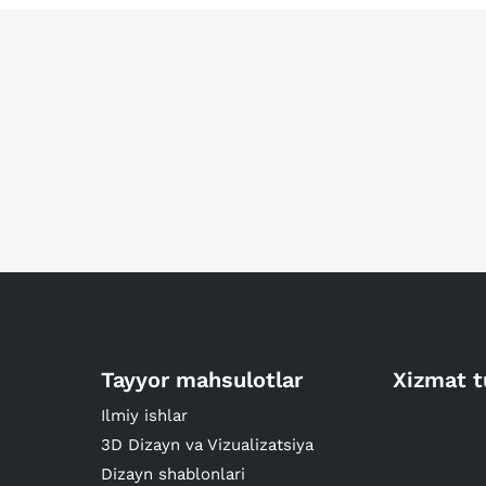
Tayyor mahsulotlar
Xizmat t
Ilmiy ishlar
3D Dizayn va Vizualizatsiya
Dizayn shablonlari