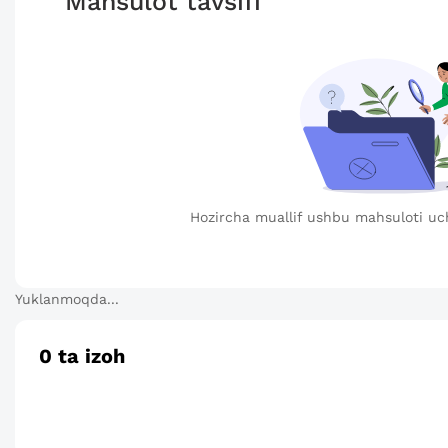
Mahsulot tavsifi
Hozircha muallif ushbu mahsuloti uc
Yuklanmoqda...
0
ta izoh