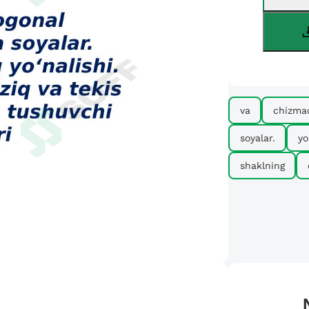
va
chizmac
soyalar.
yo
shaklning