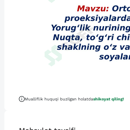
Mualliflik huquqi buzilgan holatda
shikoyat qiling!