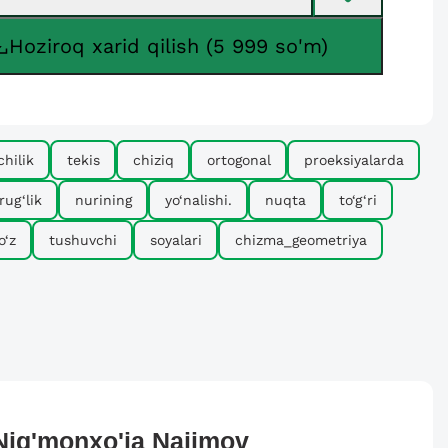
Hoziroq xarid qilish (5 999 so'm)
hilik
tekis
chiziq
ortogonal
proeksiyalarda
rug‘lik
nurining
yo‘nalishi.
nuqta
to‘g‘ri
o‘z
tushuvchi
soyalari
chizma_geometriya
Nig'monxo'ja
Najimov