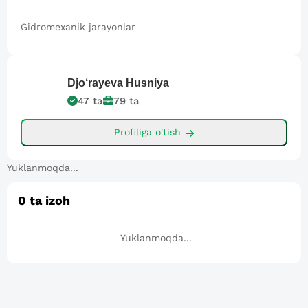
Gidromexanik jarayonlar
Djo‘rayeva
Husniya
47
ta
79
ta
Profiliga o'tish
Yuklanmoqda...
0
ta izoh
Yuklanmoqda...