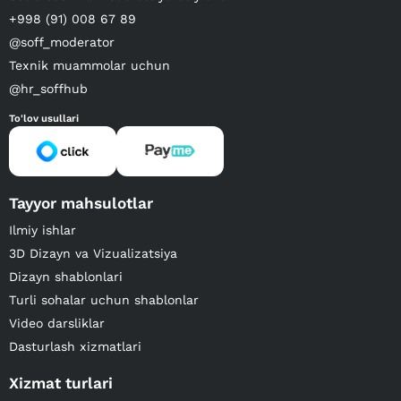
+998 (91) 008 67 89
@soff_moderator
Texnik muammolar uchun
@hr_soffhub
To'lov usullari
Tayyor mahsulotlar
Ilmiy ishlar
3D Dizayn va Vizualizatsiya
Dizayn shablonlari
Turli sohalar uchun shablonlar
Video darsliklar
Dasturlash xizmatlari
Xizmat turlari