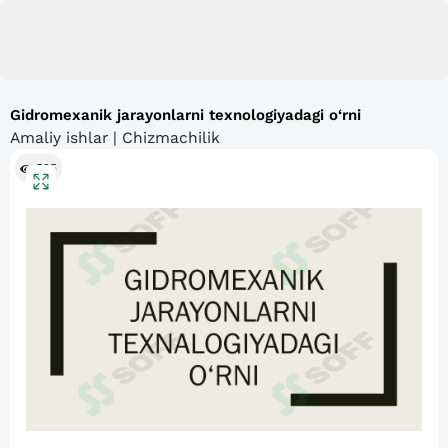
Gidromexanik jarayonlarni texnologiyadagi o‘rni
Amaliy ishlar | Chizmachilik
525