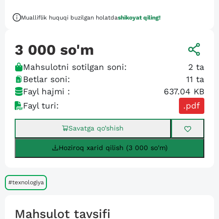
Mualliflik huquqi buzilgan holatda
shikoyat qiling!
3 000
so'm
Mahsulotni sotilgan soni:
2
ta
Betlar soni:
11
ta
Fayl hajmi :
637.04 KB
Fayl turi:
.pdf
Savatga qo’shish
Hoziroq xarid qilish (3 000 so'm)
#texnologiya
Mahsulot tavsifi