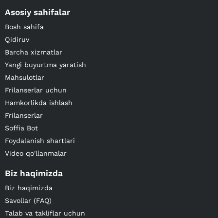
Asosiy sahifalar
Bosh sahifa
Qidiruv
Barcha xizmatlar
Yangi buyurtma yaratish
Mahsulotlar
Frilanserlar uchun
Hamkorlikda ishlash
Frilanserlar
Soffia Bot
Foydalanish shartlari
Video qo'llanmalar
Biz haqimizda
Biz haqimizda
Savollar (FAQ)
Talab va takliflar uchun