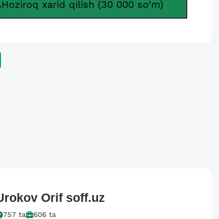
Hoziroq xarid qilish (30 000 so'm)
Urokov Orif
soff.uz
757
ta
606
ta