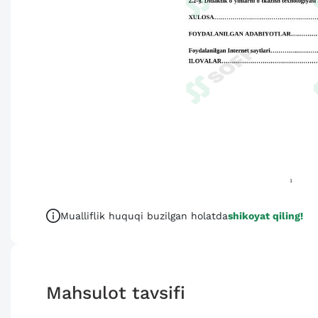
Mualliflik huquqi buzilgan holatda
shikoyat qiling!
Mahsulot tavsifi