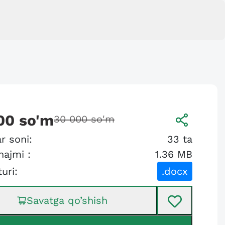
00
so'm
30 000
so'm
r soni:
33
ta
hajmi :
1.36 MB
turi:
.docx
Savatga qo’shish