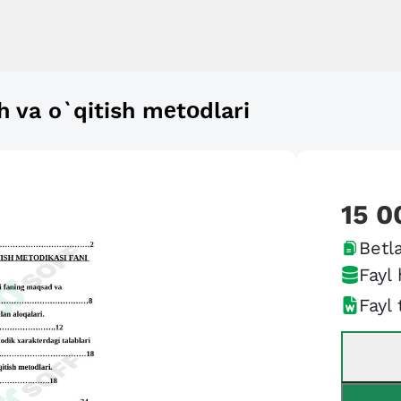
sh va o`qitish mеtоdlari
15 0
Betla
Fayl 
Fayl 