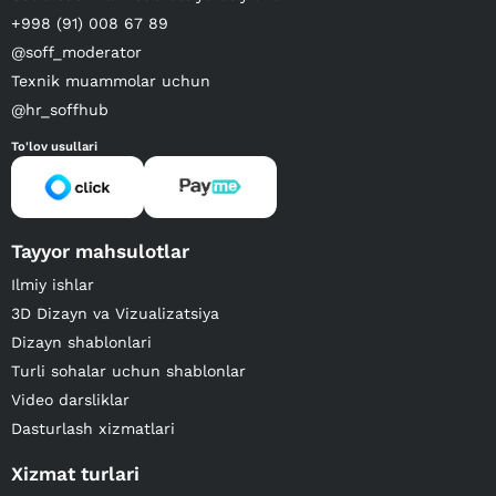
+998 (91) 008 67 89
@soff_moderator
Texnik muammolar uchun
@hr_soffhub
To'lov usullari
Tayyor mahsulotlar
Ilmiy ishlar
3D Dizayn va Vizualizatsiya
Dizayn shablonlari
Turli sohalar uchun shablonlar
Video darsliklar
Dasturlash xizmatlari
Xizmat turlari