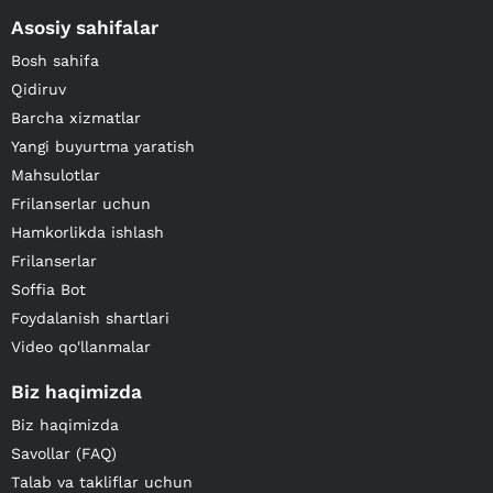
Asosiy sahifalar
Bosh sahifa
Qidiruv
Barcha xizmatlar
Yangi buyurtma yaratish
Mahsulotlar
Frilanserlar uchun
Hamkorlikda ishlash
Frilanserlar
Soffia Bot
Foydalanish shartlari
Video qo'llanmalar
Biz haqimizda
Biz haqimizda
Savollar (FAQ)
Talab va takliflar uchun