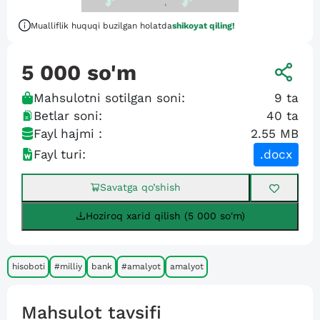
Mualliflik huquqi buzilgan holatda
shikoyat qiling!
5 000
so'm
Mahsulotni sotilgan soni:
9
ta
Betlar soni:
40
ta
Fayl hajmi :
2.55 MB
Fayl turi:
.docx
Savatga qo’shish
Hoziroq xarid qilish (5 000 so'm)
hisoboti
#milliy
bank
#amalyot
amalyot
Mahsulot tavsifi