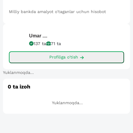
Milliy bankda amalyot o'taganlar uchun hisobot
Umar
....
137
ta
71
ta
Profiliga o'tish
Yuklanmoqda...
0
ta izoh
Yuklanmoqda...