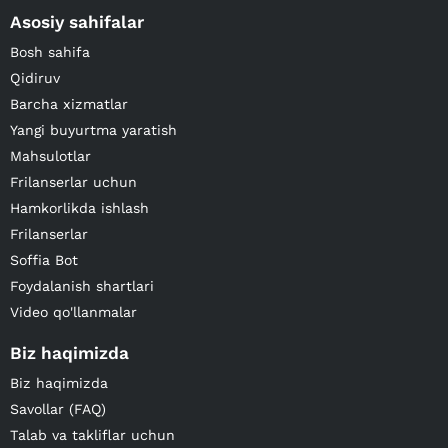
Asosiy sahifalar
Bosh sahifa
Qidiruv
Barcha xizmatlar
Yangi buyurtma yaratish
Mahsulotlar
Frilanserlar uchun
Hamkorlikda ishlash
Frilanserlar
Soffia Bot
Foydalanish shartlari
Video qo'llanmalar
Biz haqimizda
Biz haqimizda
Savollar (FAQ)
Talab va takliflar uchun