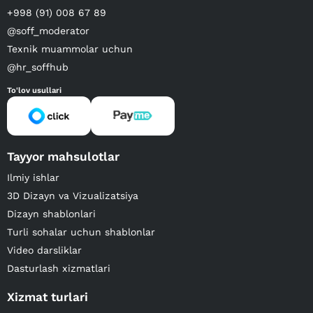
+998 (91) 008 67 89
@soff_moderator
Texnik muammolar uchun
@hr_soffhub
To'lov usullari
Tayyor mahsulotlar
Ilmiy ishlar
3D Dizayn va Vizualizatsiya
Dizayn shablonlari
Turli sohalar uchun shablonlar
Video darsliklar
Dasturlash xizmatlari
Xizmat turlari