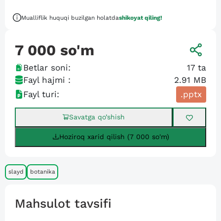
Mualliflik huquqi buzilgan holatda
shikoyat qiling!
7 000
so'm
Betlar soni:
17
ta
Fayl hajmi :
2.91 MB
Fayl turi:
.pptx
Savatga qo’shish
Hoziroq xarid qilish (7 000 so'm)
slayd
botanika
Mahsulot tavsifi