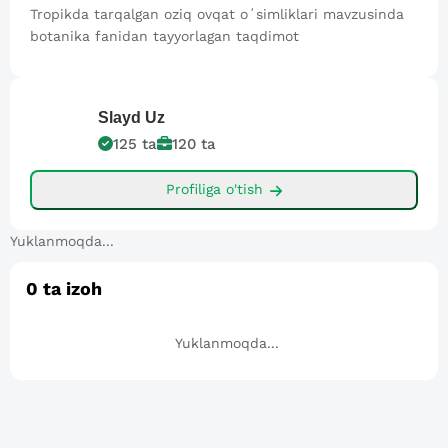
Tropikda tarqalgan oziq ovqat oʻsimliklari mavzusinda
botanika fanidan tayyorlagan taqdimot
Slayd
Uz
125
ta
120
ta
Profiliga o'tish
Yuklanmoqda...
0
ta izoh
Yuklanmoqda...