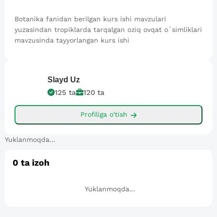
Botanika fanidan berilgan kurs ishi mavzulari
yuzasindan tropiklarda tarqalgan oziq ovqat oʻsimliklari
mavzusinda tayyorlangan kurs ishi
Slayd
Uz
125
ta
120
ta
Profiliga o'tish
Yuklanmoqda...
0
ta izoh
Yuklanmoqda...