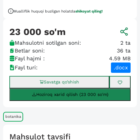
Mualliflik huquqi buzilgan holatda
shikoyat qiling!
23 000
so'm
Mahsulotni sotilgan soni:
2
ta
Betlar soni:
36
ta
Fayl hajmi :
4.59 MB
Fayl turi:
.docx
Savatga qo’shish
Hoziroq xarid qilish (23 000 so'm)
botanika
Mahsulot tavsifi