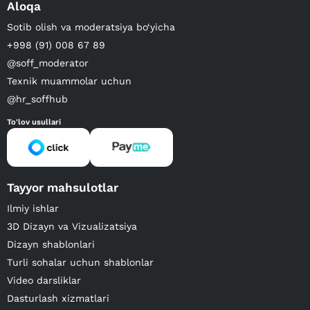
Aloqa
Sotib olish va moderatsiya bo‘yicha
+998 (91) 008 67 89
@soff_moderator
Texnik muammolar uchun
@hr_soffhub
To'lov usullari
Tayyor mahsulotlar
Ilmiy ishlar
3D Dizayn va Vizualizatsiya
Dizayn shablonlari
Turli sohalar uchun shablonlar
Video darsliklar
Dasturlash xizmatlari