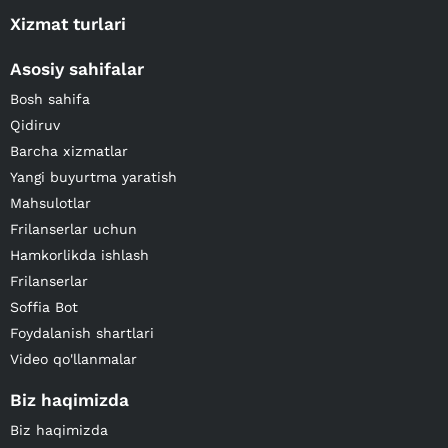
Xizmat turlari
Asosiy sahifalar
Bosh sahifa
Qidiruv
Barcha xizmatlar
Yangi buyurtma yaratish
Mahsulotlar
Frilanserlar uchun
Hamkorlikda ishlash
Frilanserlar
Soffia Bot
Foydalanish shartlari
Video qo'llanmalar
Biz haqimizda
Biz haqimizda