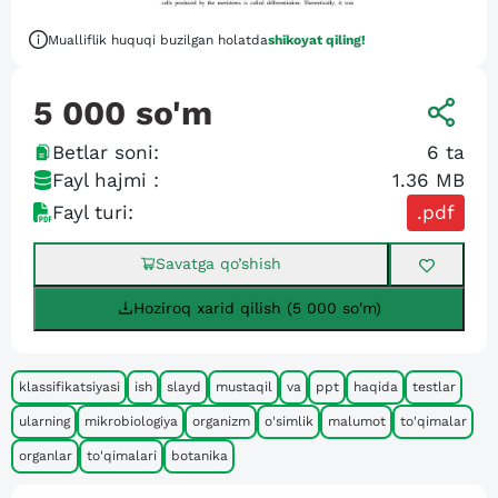
Mualliflik huquqi buzilgan holatda
shikoyat qiling!
5 000
so'm
Betlar soni:
6
ta
Fayl hajmi :
1.36 MB
Fayl turi:
.pdf
Savatga qo’shish
Hoziroq xarid qilish (5 000 so'm)
klassifikatsiyasi
ish
slayd
mustaqil
va
ppt
haqida
testlar
ularning
mikrobiologiya
organizm
o'simlik
malumot
to'qimalar
organlar
to'qimalari
botanika