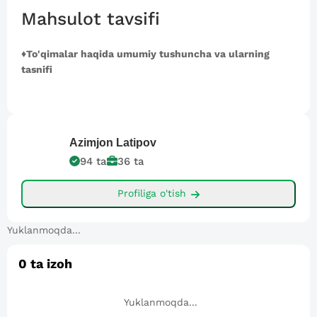
Mahsulot tavsifi
♦️To'qimalar haqida umumiy tushuncha va ularning
tasnifi
Azimjon
Latipov
94
ta
36
ta
Profiliga o'tish
Yuklanmoqda...
0
ta izoh
Yuklanmoqda...