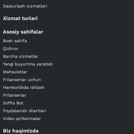
Dasturlash xizmatlari
Xizmat turlari
Asosiy sahifalar
Bosh sahifa
Qidiruv
Barcha xizmatlar
Yangi buyurtma yaratish
Mahsulotlar
Frilanserlar uchun
Hamkorlikda ishlash
Frilanserlar
Soffia Bot
Foydalanish shartlari
Video qo'llanmalar
Biz haqimizda