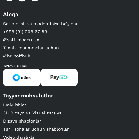
Aloqa
Sotib olish va moderatsiya bo‘yicha
+998 (91) 008 67 89
@soff_moderator
Texnik muammolar uchun
@hr_soffhub
To'lov usullari
Tayyor mahsulotlar
Ilmiy ishlar
3D Dizayn va Vizualizatsiya
Dizayn shablonlari
Turli sohalar uchun shablonlar
Video darsliklar