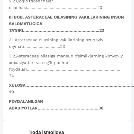
2.2.Qoqio’tdoshchalar
oilachasi………………………………………………......10
III BOB. ASTERACEAE OILASINING VAKILLARINING INSON
SALOMATLIGIGA
TA’SIRI…………………………………………………..23
3.1.Asteraceae oilasining vakillarining ozuqaviy
qiymati…………………………23
3.2.Asteraceae oilasiga mansub o’simliklarning kimyoviy
xuxusiyatlari va sog’liq uchun
foydalari……………………………………………………………………
24
XULOSA………………………………………………………………………
29
FOYDALANILGAN
ADABIYOTLAR………………………………………..30
Iroda
Ismoilova