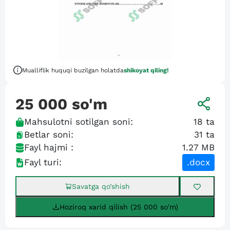
Mualliflik huquqi buzilgan holatda
shikoyat qiling!
25 000
so'm
Mahsulotni sotilgan soni:
18
ta
Betlar soni:
31
ta
Fayl hajmi :
1.27 MB
Fayl turi:
.docx
Savatga qo’shish
Hoziroq xarid qilish (25 000 so'm)