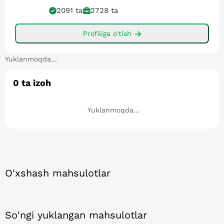
2091
ta
2728
ta
Profiliga o'tish
Yuklanmoqda...
0
ta izoh
Yuklanmoqda...
O'xshash mahsulotlar
So'ngi yuklangan mahsulotlar