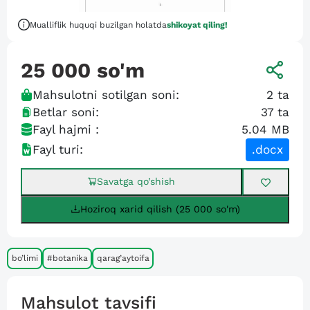
Mualliflik huquqi buzilgan holatda
shikoyat qiling!
25 000
so'm
Mahsulotni sotilgan soni:
2
ta
Betlar soni:
37
ta
Fayl hajmi :
5.04 MB
Fayl turi:
.docx
Savatga qo’shish
Hoziroq xarid qilish (25 000 so'm)
bo’limi
#botanika
qarag’aytoifa
Mahsulot tavsifi