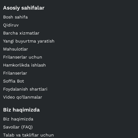
Asosiy sahifalar
Bosh sahifa
Qidiruv
Barcha xizmatlar
Yangi buyurtma yaratish
Mahsulotlar
Frilanserlar uchun
Hamkorlikda ishlash
Frilanserlar
Soffia Bot
Foydalanish shartlari
Video qo'llanmalar
Biz haqimizda
Biz haqimizda
Savollar (FAQ)
Talab va takliflar uchun