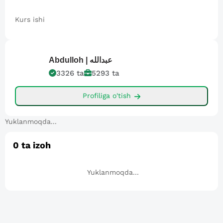
Kurs ishi
Abdulloh |
عبدالله
3326
ta
5293
ta
Profiliga o'tish
Yuklanmoqda...
0
ta izoh
Yuklanmoqda...