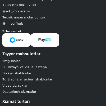
+998 (91) 008 67 89
@soff_moderator
Texnik muammolar uchun
@hr_soffhub
To'lov usullari
Tayyor mahsulotlar
Ilmiy ishlar
3D Dizayn va Vizualizatsiya
Dizayn shablonlari
Turli sohalar uchun shablonlar
Video darsliklar
Dasturlash xizmatlari
Xizmat turlari