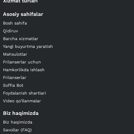
Xizmat turlari
Asosiy sahifalar
Bosh sahifa
Qidiruv
Barcha xizmatlar
Yangi buyurtma yaratish
Mahsulotlar
Frilanserlar uchun
Hamkorlikda ishlash
Frilanserlar
Soffia Bot
Foydalanish shartlari
Video qo'llanmalar
Biz haqimizda
Biz haqimizda
Savollar (FAQ)