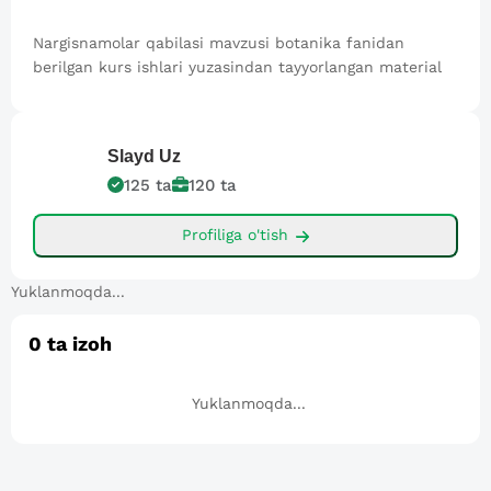
Nargisnamolar qabilasi mavzusi botanika fanidan
berilgan kurs ishlari yuzasindan tayyorlangan material
Slayd
Uz
125
ta
120
ta
Profiliga o'tish
Yuklanmoqda...
0
ta izoh
Yuklanmoqda...