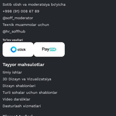
Sotib olish va moderatsiya bo‘yicha
+998 (91) 008 67 89
@soff_moderator
Texnik muammolar uchun
@hr_soffhub
To'lov usullari
Tayyor mahsulotlar
Ilmiy ishlar
3D Dizayn va Vizualizatsiya
Dizayn shablonlari
Turli sohalar uchun shablonlar
Video darsliklar
Dasturlash xizmatlari