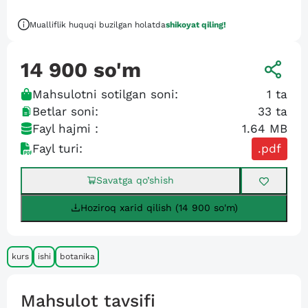
Mualliflik huquqi buzilgan holatda
shikoyat qiling!
14 900
so'm
Mahsulotni sotilgan soni:
1
ta
Betlar soni:
33
ta
Fayl hajmi :
1.64 MB
Fayl turi:
.pdf
Savatga qo’shish
Hoziroq xarid qilish (14 900 so'm)
kurs
ishi
botanika
Mahsulot tavsifi