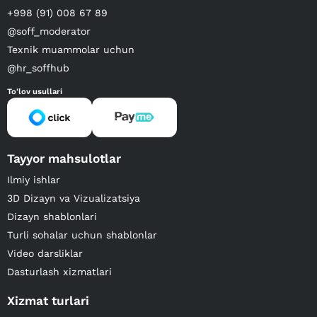
+998 (91) 008 67 89
@soff_moderator
Texnik muammolar uchun
@hr_soffhub
To'lov usullari
Tayyor mahsulotlar
Ilmiy ishlar
3D Dizayn va Vizualizatsiya
Dizayn shablonlari
Turli sohalar uchun shablonlar
Video darsliklar
Dasturlash xizmatlari
Xizmat turlari