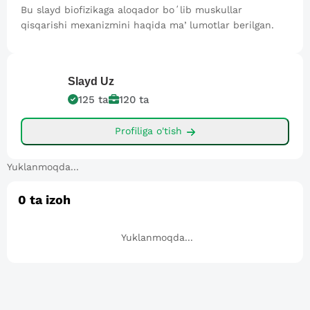
Bu slayd biofizikaga aloqador boʻlib muskullar
qisqarishi mexanizmini haqida maʼlumotlar berilgan.
Slayd
Uz
125
ta
120
ta
Profiliga o'tish
Yuklanmoqda...
0
ta izoh
Yuklanmoqda...