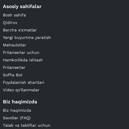
Asosiy sahifalar
Bosh sahifa
Qidiruv
Barcha xizmatlar
Yangi buyurtma yaratish
Mahsulotlar
Frilanserlar uchun
Hamkorlikda ishlash
Frilanserlar
Soffia Bot
Foydalanish shartlari
Video qo'llanmalar
Biz haqimizda
Biz haqimizda
Savollar (FAQ)
Talab va takliflar uchun