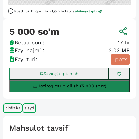
Mualliflik huquqi buzilgan holatda
shikoyat qiling!
5 000
so'm
Betlar soni:
17
ta
Fayl hajmi :
2.03 MB
Fayl turi:
.pptx
Savatga qo’shish
Hoziroq xarid qilish (5 000 so'm)
biofizika
slayd
Mahsulot tavsifi