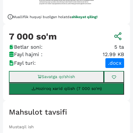
Mualliflik huquqi buzilgan holatda
shikoyat qiling!
7 000
so'm
Betlar soni:
5
ta
Fayl hajmi :
12.99 KB
Fayl turi:
.docx
Savatga qo’shish
Hoziroq xarid qilish (7 000 so'm)
Mahsulot tavsifi
Mustaqil ish