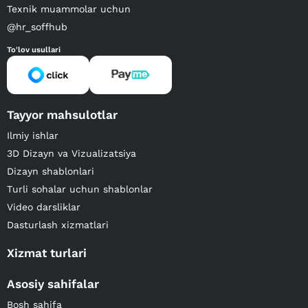
Texnik muammolar uchun
@hr_soffhub
To'lov usullari
Tayyor mahsulotlar
Ilmiy ishlar
3D Dizayn va Vizualizatsiya
Dizayn shablonlari
Turli sohalar uchun shablonlar
Video darsliklar
Dasturlash xizmatlari
Xizmat turlari
Asosiy sahifalar
Bosh sahifa