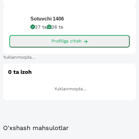
Sotuvchi
1406
27
ta
26
ta
Profiliga o'tish
Yuklanmoqda...
0
ta izoh
Yuklanmoqda...
O'xshash mahsulotlar