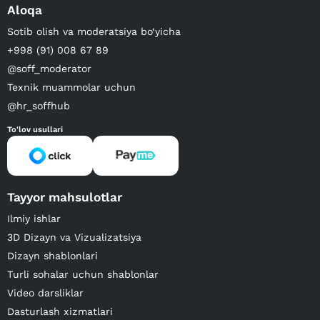
Aloqa
Sotib olish va moderatsiya bo‘yicha
+998 (91) 008 67 89
@soff_moderator
Texnik muammolar uchun
@hr_soffhub
To'lov usullari
Tayyor mahsulotlar
Ilmiy ishlar
3D Dizayn va Vizualizatsiya
Dizayn shablonlari
Turli sohalar uchun shablonlar
Video darsliklar
Dasturlash xizmatlari