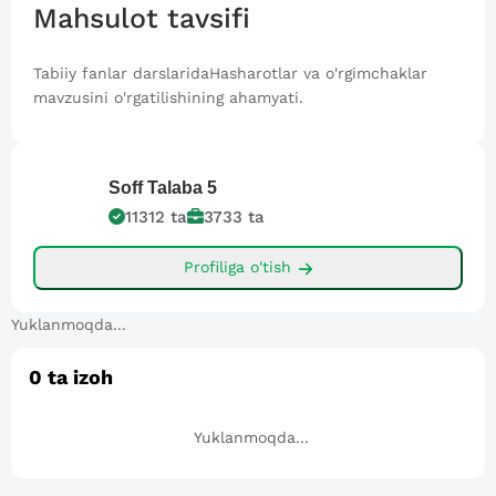
Mahsulot tavsifi
Tabiiy fanlar darslaridaHasharotlar va o'rgimchaklar
mavzusini o'rgatilishining ahamyati.
Soff
Talaba 5
11312
ta
3733
ta
Profiliga o'tish
Yuklanmoqda...
0
ta izoh
Yuklanmoqda...