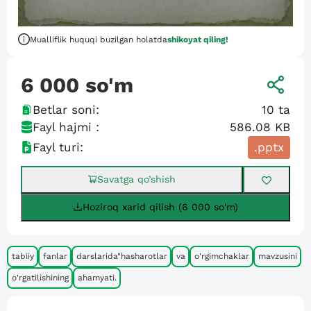
Mualliflik huquqi buzilgan holatda
shikoyat qiling!
6 000
so'm
Betlar soni:
10
ta
Fayl hajmi :
586.08 KB
Fayl turi:
.pptx
Savatga qo’shish
Hoziroq xarid qilish (6 000 so'm)
tabiiy
fanlar
darslarida"hasharotlar
va
o'rgimchaklar
mavzusini
o'rgatilishining
ahamyati.