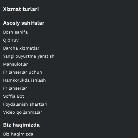
Xizmat turlari
Asosiy sahifalar
Bosh sahifa
Qidiruv
Barcha xizmatlar
Yangi buyurtma yaratish
Mahsulotlar
Frilanserlar uchun
Hamkorlikda ishlash
Frilanserlar
Soffia Bot
Foydalanish shartlari
Video qo'llanmalar
Biz haqimizda
Biz haqimizda